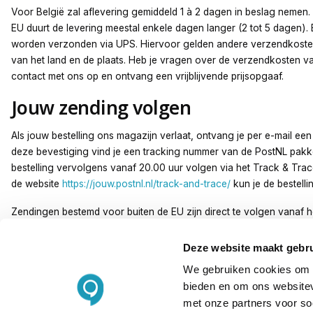
Voor België zal aflevering gemiddeld 1 à 2 dagen in beslag nemen.
EU duurt de levering meestal enkele dagen langer (2 tot 5 dagen). 
worden verzonden via UPS. Hiervoor gelden andere verzendkosten.
van het land en de plaats. Heb je vragen over de verzendkosten v
contact met ons op en ontvang een vrijblijvende prijsopgaaf.
Jouw zending volgen
Als jouw bestelling ons magazijn verlaat, ontvang je per e-mail ee
deze bevestiging vind je een tracking nummer van de PostNL pakke
bestelling vervolgens vanaf 20.00 uur volgen via het Track & Tra
de website
https://jouw.postnl.nl/track-and-trace/
kun je de bestelli
Zendingen bestemd voor buiten de EU zijn direct te volgen vanaf h
worden aangemeld. Je ontvangt hiervoor ook een tracking code.
Deze website maakt gebru
We gebruiken cookies om c
Neem contact met ons op
bieden en om ons websitev
met onze partners voor so