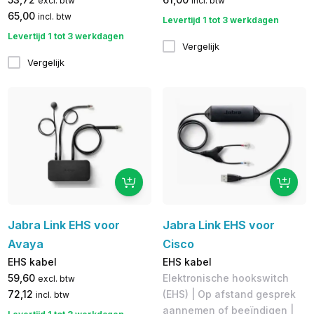
excl. btw
incl. btw
65,00
incl. btw
Levertijd 1 tot 3 werkdagen
Levertijd 1 tot 3 werkdagen
Vergelijk
Vergelijk
Jabra Link EHS voor
Jabra Link EHS voor
Avaya
Cisco
EHS kabel
EHS kabel
59,60
Elektronische hookswitch
excl. btw
72,12
(EHS) | Op afstand gesprek
incl. btw
aannemen of beeïndigen |