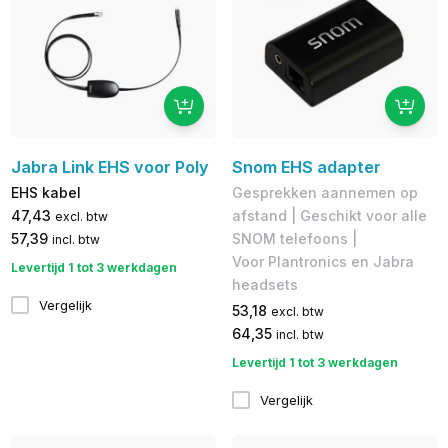
Jabra Link EHS voor Poly
Snom EHS adapter
EHS kabel
Gesprekken aannemen op
47,43
afstand | Geschikt voor alle
excl. btw
57,39
SNOM telefoons |
incl. btw
Voor Plantronics en Jabra
Levertijd 1 tot 3 werkdagen
headsets
Vergelijk
53,18
excl. btw
64,35
incl. btw
Levertijd 1 tot 3 werkdagen
Vergelijk