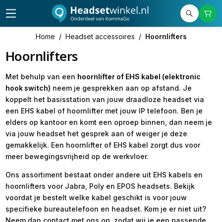
Home
/
Headset accessoires
/
Hoornlifters
Hoornlifters
Met behulp van een
hoornlifter of EHS kabel (elektronic
hook switch)
neem je gesprekken aan op afstand. Je
koppelt het basisstation van jouw draadloze headset via
een EHS kabel of hoornlifter met jouw IP telefoon. Ben je
elders op kantoor en komt een oproep binnen, dan neem je
via jouw headset het gesprek aan of weiger je deze
gemakkelijk. Een hoornlifter of EHS kabel zorgt dus voor
meer bewegingsvrijheid op de werkvloer.
Ons assortiment bestaat onder andere uit EHS kabels en
hoornlifters voor Jabra, Poly en EPOS headsets. Bekijk
voordat je bestelt welke kabel geschikt is voor jouw
specifieke bureautelefoon en headset. Kom je er niet uit?
Neem dan contact met ons op, zodat wij je een passende