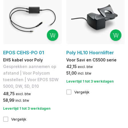
EPOS CEHS-PO 01
Poly HL10 Hoornlifter
EHS kabel voor Poly
Voor Savi en CS500 serie
Gesprekken aannemen op
42,15
excl. btw
afstand | Voor Polycom
51,00
incl. btw
toestellen | Voor EPOS SDW
Levertijd 1 tot 3 werkdagen
5000, DW, SD, D10
Vergelijk
48,75
excl. btw
58,99
incl. btw
Levertijd 1 tot 3 werkdagen
Vergelijk