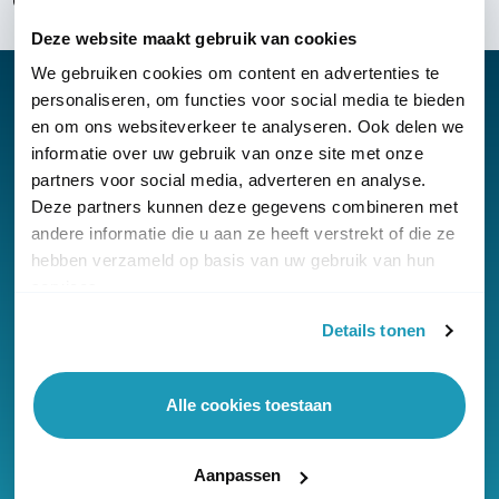
Over KommaGo
Deze website maakt gebruik van cookies
We gebruiken cookies om content en advertenties te
personaliseren, om functies voor social media te bieden
en om ons websiteverkeer te analyseren. Ook delen we
informatie over uw gebruik van onze site met onze
Nieuwsbrief
partners voor social media, adverteren en analyse.
Klantenservice
Deze partners kunnen deze gegevens combineren met
andere informatie die u aan ze heeft verstrekt of die ze
hebben verzameld op basis van uw gebruik van hun
services.
Details tonen
© Copyright KommaGo
Alle cookies toestaan
Algemene voorwaarden
Privacyverklaring
Aanpassen
Cookies