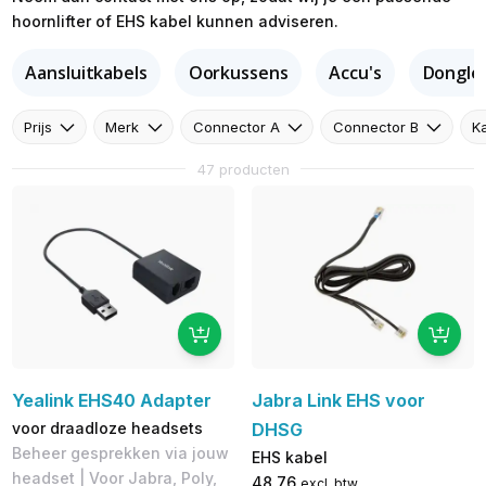
hoornlifter of EHS kabel kunnen adviseren.
Aansluitkabels
Oorkussens
Accu's
Dongle
Prijs
Merk
Connector A
Connector B
K
47 producten
Yealink EHS40 Adapter
Jabra Link EHS voor
voor draadloze headsets
DHSG
Beheer gesprekken via jouw
EHS kabel
headset | Voor Jabra, Poly,
48,76
excl. btw