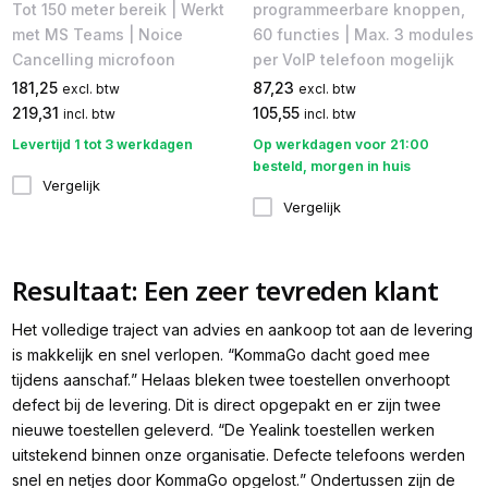
Tot 150 meter bereik | Werkt
programmeerbare knoppen,
met MS Teams | Noice
60 functies | Max. 3 modules
Cancelling microfoon
per VoIP telefoon mogelijk
181,25
87,23
excl. btw
excl. btw
219,31
105,55
incl. btw
incl. btw
Levertijd 1 tot 3 werkdagen
Op werkdagen voor 21:00
besteld, morgen in huis
Vergelijk
Vergelijk
Resultaat: Een zeer tevreden klant
Het volledige traject van advies en aankoop tot aan de levering
is makkelijk en snel verlopen. “
KommaGo dacht goed mee
tijdens aanschaf.
” Helaas bleken twee toestellen onverhoopt
defect bij de levering. Dit is direct opgepakt en er zijn twee
nieuwe toestellen geleverd. “
De Yealink toestellen werken
uitstekend binnen onze organisatie. Defecte telefoons werden
snel en netjes door KommaGo opgelost.
” Ondertussen zijn de