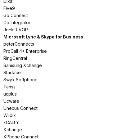
Dixa
Five9
Go Connect
Go Integrator
JoHeR VOP
Microsoft Lync & Skype for Business
peterConnects
ProCall 4+ Enterprise
RingCentral
Samsung Xchange
Starface
Swyx Softphone
Tanss
ucplus
Ucware
Unexus Connect
Wildix
xCALLY
Xchange
XPhone Connect