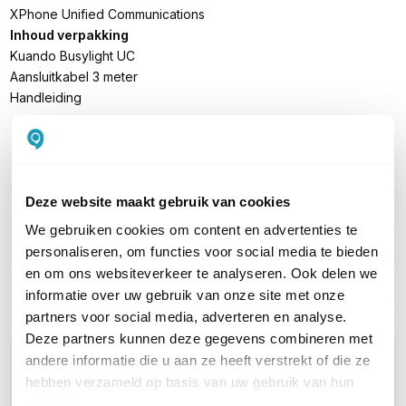
XPhone Unified Communications
Inhoud verpakking
Kuando Busylight UC
Aansluitkabel 3 meter
Handleiding
PRODUCT DETAILS
Deze website maakt gebruik van cookies
Merk
Kuando
We gebruiken cookies om content en advertenties te
Artikelnummer
15306
personaliseren, om functies voor social media te bieden
en om ons websiteverkeer te analyseren. Ook delen we
EAN
5707064153066
informatie over uw gebruik van onze site met onze
partners voor social media, adverteren en analyse.
Deze partners kunnen deze gegevens combineren met
WIL JIJ ADVIES OP MAAT?
andere informatie die u aan ze heeft verstrekt of die ze
hebben verzameld op basis van uw gebruik van hun
Vraag het onze experts!
services.