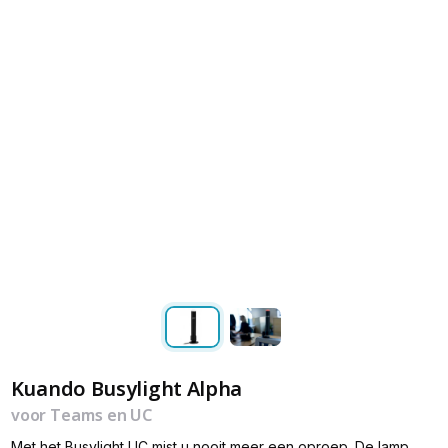
Kuando Busylight Alpha
voor Teams en UC
Met het Busylight UC mist u nooit meer een oproep. De lamp