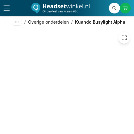
44,50
excl. btw
53,85
incl. btw
/
Overige onderdelen
/
Kuando Busylight Alpha