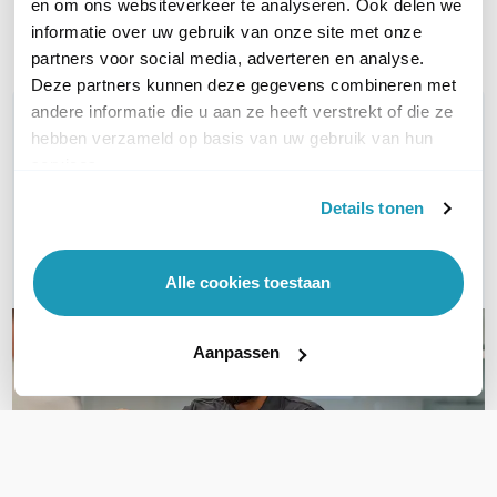
en om ons websiteverkeer te analyseren. Ook delen we
Toon meer
informatie over uw gebruik van onze site met onze
partners voor social media, adverteren en analyse.
Deze partners kunnen deze gegevens combineren met
andere informatie die u aan ze heeft verstrekt of die ze
WIL JIJ ADVIES OP MAAT?
hebben verzameld op basis van uw gebruik van hun
Vraag het onze experts!
services.
Bel ons
Details tonen
E-mail
Alle cookies toestaan
Aanpassen