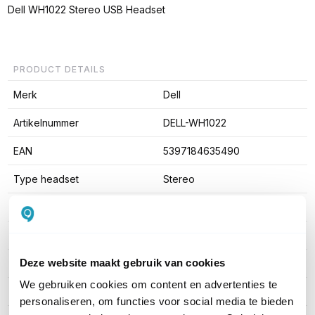
Dell WH1022 Stereo USB Headset
PRODUCT DETAILS
Merk
Dell
Artikelnummer
DELL-WH1022
EAN
5397184635490
Type headset
Stereo
Draagwijze
On-ear
Headset aansluitingen
USB-A, 3.5mm jack
Deze website maakt gebruik van cookies
Microsoft Teams
Nee
We gebruiken cookies om content en advertenties te
Active noise cancelling
Nee
personaliseren, om functies voor social media te bieden