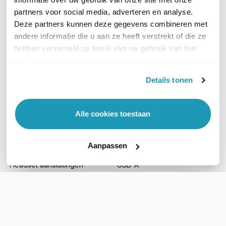
PRODUCT DETAILS
partners voor social media, adverteren en analyse.
Merk
EPOS
Deze partners kunnen deze gegevens combineren met
andere informatie die u aan ze heeft verstrekt of die ze
Artikelnummer
dd-1001132
hebben verzameld op basis van uw gebruik van hun
services.
EAN
5714708009344
Details tonen
Geschikt voor
P,C Mobiel
Type headset
Mono
Alle cookies toestaan
Draagwijze
On-ear
Draadloze technologie
Bluetooth verbinding
Aanpassen
Headset aansluitingen
USB-A
Microsoft Teams
Nee
Active noise cancelling
Nee