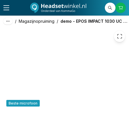
89,00
excl. btw
107,69
incl. btw
/
Magazijnopruiming
/
demo - EPOS IMPACT 1030 UC Mono
Beste microfoon