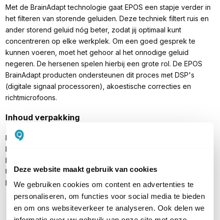
Met de BrainAdapt technologie gaat EPOS een stapje verder in
het filteren van storende geluiden. Deze techniek filtert ruis en
ander storend geluid nóg beter, zodat jij optimaal kunt
concentreren op elke werkplek. Om een goed gesprek te
kunnen voeren, moet het gehoor al het onnodige geluid
negeren. De hersenen spelen hierbij een grote rol. De EPOS
BrainAdapt producten ondersteunen dit proces met DSP's
(digitale signaal processoren), akoestische correcties en
richtmicrofoons.
Inhoud verpakking
EPOS IMPACT 1030 UC Mono headset
Draagtasje
Bluetooth USB-A dongle (BTD 800a)
Deze website maakt gebruik van cookies
USB-C kabel (lengte 1.2m)
Handleiding
We gebruiken cookies om content en advertenties te
personaliseren, om functies voor social media te bieden
en om ons websiteverkeer te analyseren. Ook delen we
informatie over uw gebruik van onze site met onze