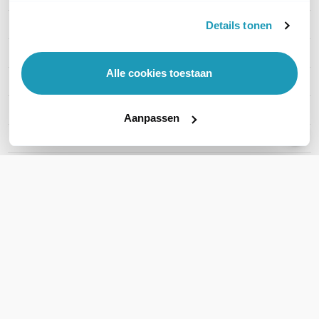
Type headset
Stereo
Details tonen
Draagwijze
On-ear
Alle cookies toestaan
Draadloze technologie
DECT
Headset aansluitingen
USB-A, DECT/GAP
Aanpassen
Microsoft Teams
Ja
Active noise cancelling
Nee
Toon meer
WIL JIJ ADVIES OP MAAT?
Vraag het onze experts!