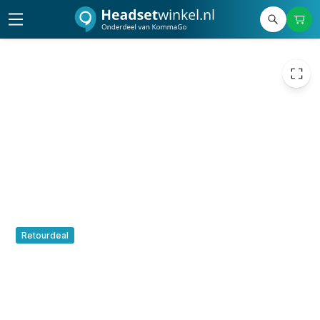
109,00
excl. btw
131,89
incl. btw
Retourdeal