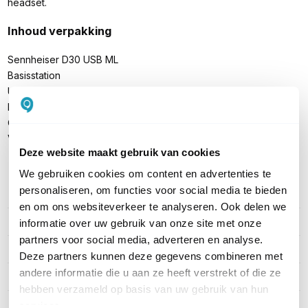
headset.
Inhoud verpakking
Sennheiser D30 USB ML
Basisstation
USB-kabel
Hoofdband (afneembaar)
Quick Guide Handleiding
Veiligheidsvoorschriften
Deze website maakt gebruik van cookies
We gebruiken cookies om content en advertenties te
personaliseren, om functies voor social media te bieden
PRODUCT DETAILS
en om ons websiteverkeer te analyseren. Ook delen we
Merk
EPOS
informatie over uw gebruik van onze site met onze
partners voor social media, adverteren en analyse.
Artikelnummer
dd-1000991
Deze partners kunnen deze gegevens combineren met
andere informatie die u aan ze heeft verstrekt of die ze
EAN
5714708007937
hebben verzameld op basis van uw gebruik van hun
Geschikt voor
PC
services.