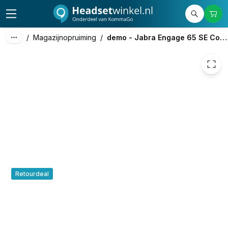
215,93
excl. btw
261,28
incl. btw
/
Magazijnopruiming
/
demo - Jabra Engage 65 SE Convertible
Retourdeal