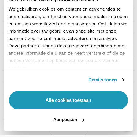
Merk
Jabra
We gebruiken cookies om content en advertenties te
Artikelnummer
dd-9655-553-111
personaliseren, om functies voor social media te bieden
en om ons websiteverkeer te analyseren. Ook delen we
EAN
5706991030921
informatie over uw gebruik van onze site met onze
partners voor social media, adverteren en analyse.
Geschikt voor
PC, Deskphone
Deze partners kunnen deze gegevens combineren met
Type headset
Convertible
andere informatie die u aan ze heeft verstrekt of die ze
hebben verzameld op basis van uw gebruik van hun
Draagwijze
In-ear
services.
Draadloze technologie
DECT verbinding
Details tonen
Headset aansluitingen
USB-C
Alle cookies toestaan
Microsoft Teams
Ja
Active noise cancelling
Nee
Aanpassen
Toon meer