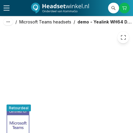
94,00
excl. btw
113,74
incl. btw
/
Microsoft Teams headsets
/
demo - Yealink WH64 Dual Teams
Retourdeal