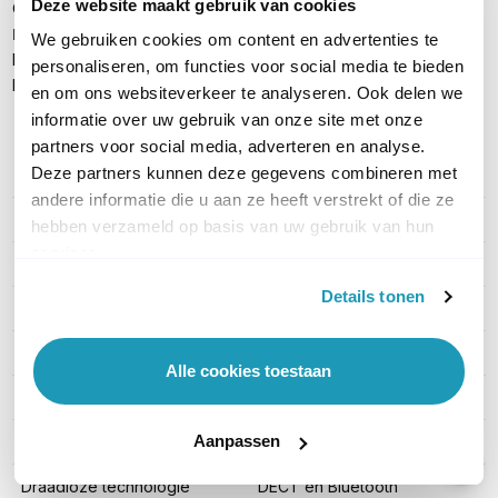
Deze website maakt gebruik van cookies
Quick Start gids
Let op:
een telefoonkabel (voor WH64/WH65/WH68), losse
We gebruiken cookies om content en advertenties te
busylight (BLT60), vervangende oorkussens en de EHS62 voor
personaliseren, om functies voor social media te bieden
koppeling met een bureautelefoon zijn apart verkrijgbaar
en om ons websiteverkeer te analyseren. Ook delen we
informatie over uw gebruik van onze site met onze
partners voor social media, adverteren en analyse.
Deze partners kunnen deze gegevens combineren met
PRODUCT DETAILS
andere informatie die u aan ze heeft verstrekt of die ze
Merk
Yealink
hebben verzameld op basis van uw gebruik van hun
services.
Artikelnummer
dd-WH64 DUAL TEAMS
Details tonen
EAN
6938818319578
Geschikt voor
PC, Deskphone, Mobiel
Alle cookies toestaan
Type headset
Stereo
Aanpassen
Draagwijze
On-ear
Draadloze technologie
DECT en Bluetooth