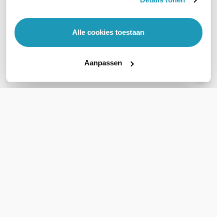
OVER DIT PRODUCT
Veelgestelde vragen
Alle cookies toestaan
Geen vragen gevonden
Aanpassen
Stel een vraag
REVIEWS
(
0
)
Ga naar Trusted Shops reviews
Wees de eerste die een review schrijft!
Schrijf een review