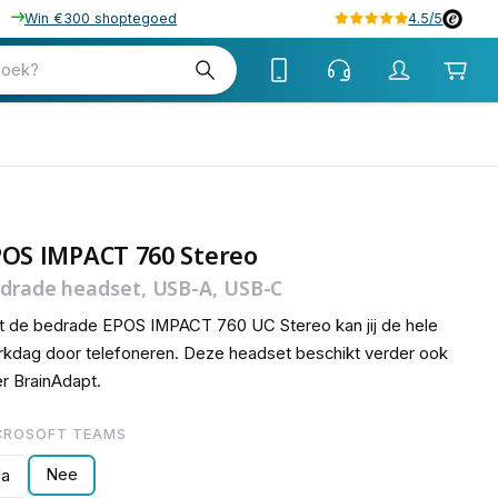
Win €300 shoptegoed
4.5/5
69
zoek?
POS IMPACT 760 Stereo
drade headset, USB-A, USB-C
 de bedrade EPOS IMPACT 760 UC Stereo kan jij de hele
kdag door telefoneren. Deze headset beschikt verder ook
r BrainAdapt.
CROSOFT TEAMS
Nee
Ja