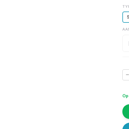
TY
AA
Op