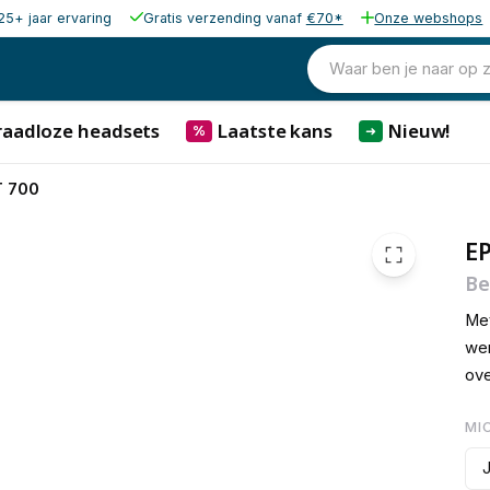
25+ jaar ervaring
Gratis verzending vanaf
€70*
Onze webshops
€ 119,79
€ 107,
Waar ben je naar op 
raadloze headsets
Laatste kans
Nieuw!
%
➜
 700
E
Be
Met
wer
ove
MI