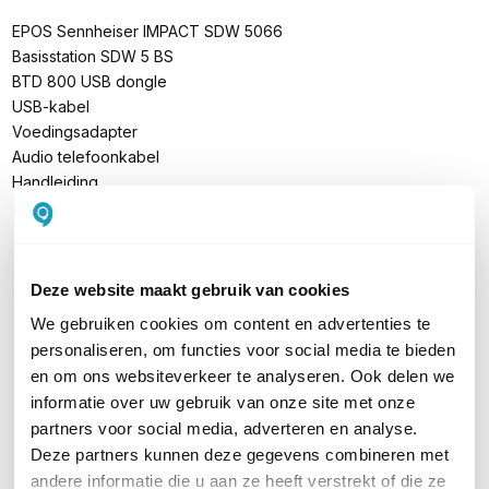
EPOS Sennheiser IMPACT SDW 5066
Basisstation SDW 5 BS
BTD 800 USB dongle
USB-kabel
Voedingsadapter
Audio telefoonkabel
Handleiding
PRODUCT DETAILS
Deze website maakt gebruik van cookies
Merk
EPOS
We gebruiken cookies om content en advertenties te
personaliseren, om functies voor social media te bieden
Artikelnummer
1001039
en om ons websiteverkeer te analyseren. Ook delen we
EAN
5714708008415
informatie over uw gebruik van onze site met onze
partners voor social media, adverteren en analyse.
Geschikt voor
PC, Deskphone, Mobiel
Deze partners kunnen deze gegevens combineren met
andere informatie die u aan ze heeft verstrekt of die ze