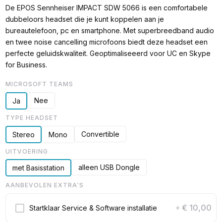
De EPOS Sennheiser IMPACT SDW 5066 is een comfortabele
dubbeloors headset die je kunt koppelen aan je
bureautelefoon, pc en smartphone. Met superbreedband audio
en twee noise cancelling microfoons biedt deze headset een
perfecte geluidskwaliteit. Geoptimaliseeerd voor UC en Skype
for Business.
MICROSOFT TEAMS
Nee
Ja
TYPE HEADSET
Convertible
Stereo
Mono
UITVOERING
alleen USB Dongle
met Basisstation
AANBEVOLEN EXTRA'S
€ 10,00
Startklaar Service & Software installatie
+