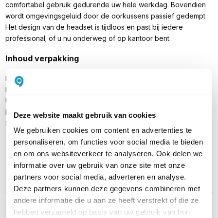
comfortabel gebruik gedurende uw hele werkdag. Bovendien
wordt omgevingsgeluid door de oorkussens passief gedempt.
Het design van de headset is tijdloos en past bij iedere
professional; of u nu onderweg of op kantoor bent.
Inhoud verpakking
EPOS Sennheiser ADAPT 261
BTD 800 USB-C dongle
USB kabel met USB-C connector
Draagtasje
Deze website maakt gebruik van cookies
Snelstartgids
We gebruiken cookies om content en advertenties te
personaliseren, om functies voor social media te bieden
en om ons websiteverkeer te analyseren. Ook delen we
informatie over uw gebruik van onze site met onze
PRODUCT DETAILS
partners voor social media, adverteren en analyse.
Merk
EPOS
Deze partners kunnen deze gegevens combineren met
andere informatie die u aan ze heeft verstrekt of die ze
Artikelnummer
1000897
hebben verzameld op basis van uw gebruik van hun