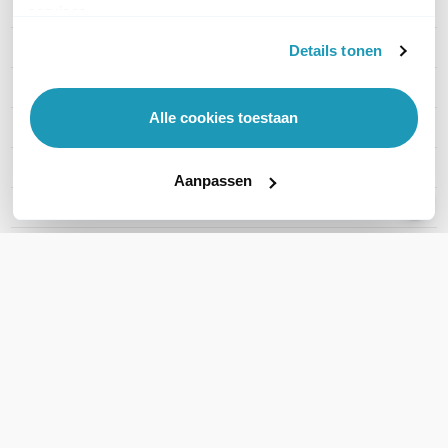
EAN
5714708006985
services.
Type headset
Stereo
Details tonen
Draagwijze
On-ear
Alle cookies toestaan
Draadloze technologie
Bluetooth
Headset aansluitingen
USB-C, Bluetooth
Aanpassen
Microsoft Teams
Ja
Active noise cancelling
Nee
Toon meer
WIL JIJ ADVIES OP MAAT?
Vraag het onze experts!