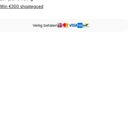
Win €300 shoptegoed
Veilig betalen