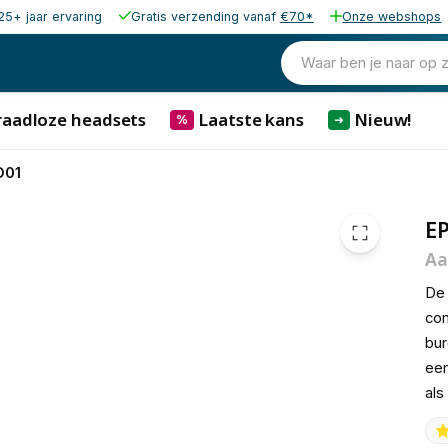
25+ jaar ervaring
Gratis verzending vanaf
€70*
Onze webshops
25,63
excl. b
31,01
Waar ben je naar op 
incl. b
raadloze headsets
Laatste kans
Nieuw!
%
➜
D01
E
Aa
De 
con
bur
een
als