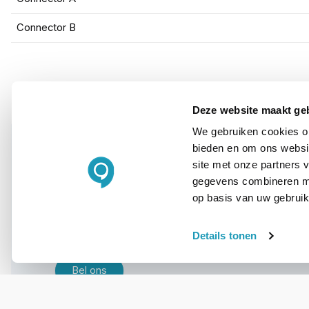
Connector B
Deze website maakt ge
We gebruiken cookies om
bieden en om ons websit
site met onze partners 
WIL JIJ ADVIES OP MAAT?
gegevens combineren met
op basis van uw gebruik
Vraag het onze
experts!
Details tonen
Bel ons
E-mail