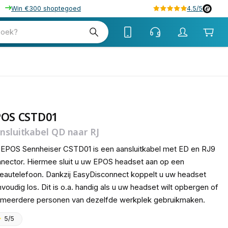
Win €300 shoptegoed
4.5/5
tw
zoek?
tw
POS CSTD01
nsluitkabel QD naar RJ
EPOS Sennheiser CSTD01 is een aansluitkabel met ED en RJ9
nector. Hiermee sluit u uw EPOS headset aan op een
eautelefoon. Dankzij EasyDisconnect koppelt u uw headset
voudig los. Dit is o.a. handig als u uw headset wilt opbergen of
 meerdere personen van dezelfde werkplek gebruikmaken.
5/5