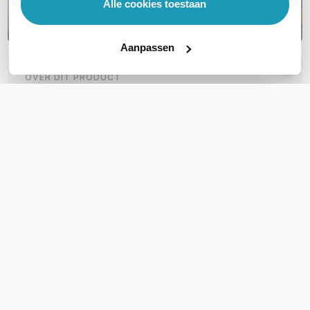
Alle cookies toestaan
Aanpassen
OVER DIT PRODUCT
Veelgestelde vragen
Geen vragen gevonden
Stel een vraag
REVIEWS
(
0
)
Ga naar Trusted Shops reviews
Wees de eerste die een review schrijft!
Schrijf een review