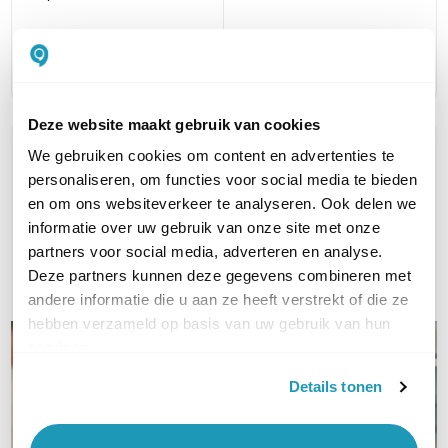
MATERIAAL OORKUSSEN
Siliconen
Siliconen
Deze website maakt gebruik van cookies
WIL JIJ ADVIES OP MAAT?
We gebruiken cookies om content en advertenties te
Vraag het onze experts!
personaliseren, om functies voor social media te bieden
en om ons websiteverkeer te analyseren. Ook delen we
informatie over uw gebruik van onze site met onze
Bel ons
partners voor social media, adverteren en analyse.
Deze partners kunnen deze gegevens combineren met
E-mail
andere informatie die u aan ze heeft verstrekt of die ze
hebben verzameld op basis van uw gebruik van hun
services.
Details tonen