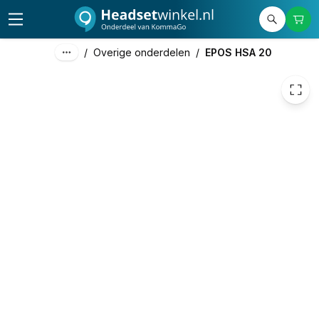
24,75
excl. btw
29,95
incl. btw
/
Overige onderdelen
/
EPOS HSA 20