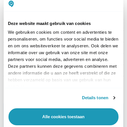
Artikelnummer
1000635
EAN
5714708004363
Deze website maakt gebruik van cookies
Type headset
Stereo
We gebruiken cookies om content en advertenties te
Draagwijze
On-ear
personaliseren, om functies voor social media te bieden
en om ons websiteverkeer te analyseren. Ook delen we
Headset aansluitingen
USB-A, 3.5mm jack
informatie over uw gebruik van onze site met onze
Microsoft Teams
Ja
partners voor social media, adverteren en analyse.
Deze partners kunnen deze gegevens combineren met
Active noise cancelling
Nee
andere informatie die u aan ze heeft verstrekt of die ze
hebben verzameld op basis van uw gebruik van hun
Toon meer
services.
Details tonen
WIL JIJ ADVIES OP MAAT?
Alle cookies toestaan
Vraag het onze experts!