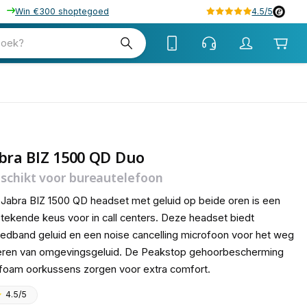
Win €300 shoptegoed
4.5/5
tw
zoek?
tw
bra BIZ 1500 QD Duo
schikt voor bureautelefoon
Jabra BIZ 1500 QD headset met geluid op beide oren is een
stekende keus voor in call centers. Deze headset biedt
edband geluid en een noise cancelling microfoon voor het weg
teren van omgevingsgeluid. De Peakstop gehoorbescherming
foam oorkussens zorgen voor extra comfort.
4.5/5