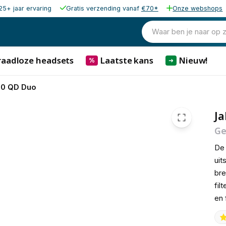
25+ jaar ervaring
Gratis verzending vanaf
€70*
Onze webshops
53,01
excl. b
64,14
Waar ben je naar op 
incl. b
raadloze headsets
Laatste kans
Nieuw!
%
➜
00 QD Duo
Ja
Ge
De 
uit
bre
fil
en 