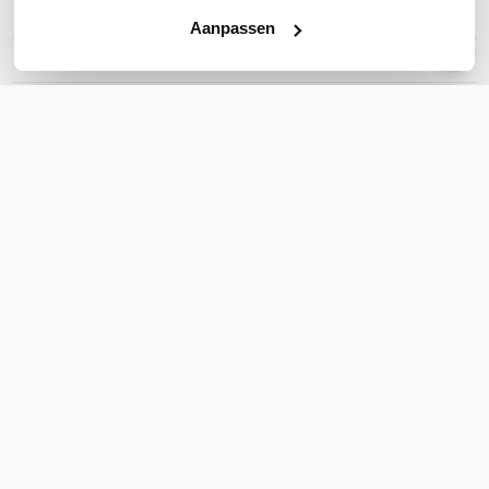
Headset aansluitingen
USB-C
Aanpassen
Microsoft Teams
Ja
Active noise cancelling
Nee
Toon meer
WIL JIJ ADVIES OP MAAT?
Vraag het onze experts!
Bel ons
E-mail