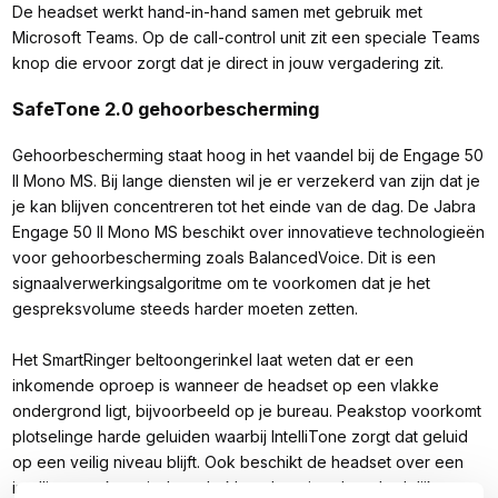
De headset werkt hand-in-hand samen met gebruik met
Microsoft Teams. Op de call-control unit zit een speciale Teams
knop die ervoor zorgt dat je direct in jouw vergadering zit.
SafeTone 2.0 gehoorbescherming
Gehoorbescherming staat hoog in het vaandel bij de Engage 50
II Mono MS. Bij lange diensten wil je er verzekerd van zijn dat je
je kan blijven concentreren tot het einde van de dag. De Jabra
Engage 50 II Mono MS beschikt over innovatieve technologieën
voor gehoorbescherming zoals BalancedVoice. Dit is een
signaalverwerkingsalgoritme om te voorkomen dat je het
gespreksvolume steeds harder moeten zetten.
Het SmartRinger beltoongerinkel laat weten dat er een
inkomende oproep is wanneer de headset op een vlakke
ondergrond ligt, bijvoorbeeld op je bureau. Peakstop voorkomt
plotselinge harde geluiden waarbij IntelliTone zorgt dat geluid
op een veilig niveau blijft. Ook beschikt de headset over een
intelligente akoestische schokbescherming dat schadelijke