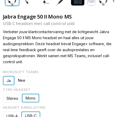
Jabra Engage 50 II Mono MS
USB-C headset met call control unit
Verbeter jouw klantcontactervaring met de lichtgewicht Jabra
Engage 50 II MS Mono headset en haal alles uit jouw
audiogesprekken. Deze headset bevat Engage+ software, die
real-time feedback geeft over de audioprestaties en
gesprekspatronen. Werkt samen met MS Teams, inclusief call-
control unit.
MICROSOFT TEAMS
Nee
Ja
TYPE HEADSET
Mono
Stereo
HEADSET AANSLUITING
USB-C
USB-A