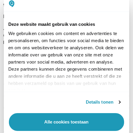
geluiden verwijdert of vermindert.
Inhoud verpakking
Deze website maakt gebruik van cookies
Jabra Engage 50 II MS Mono headset
We gebruiken cookies om content en advertenties te
Opbergtasje
personaliseren, om functies voor social media te bieden
Handleiding
en om ons websiteverkeer te analyseren. Ook delen we
informatie over uw gebruik van onze site met onze
partners voor social media, adverteren en analyse.
PRODUCT DETAILS
Deze partners kunnen deze gegevens combineren met
andere informatie die u aan ze heeft verstrekt of die ze
Merk
Jabra
hebben verzameld op basis van uw gebruik van hun
Artikelnummer
5093-299-2159
services.
EAN
5706991026245
Details tonen
Type headset
Mono
Alle cookies toestaan
Draagwijze
On-ear