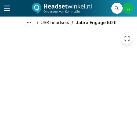
€ 170,25
/
USB headsets
/
Jabra Engage 50 II