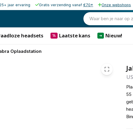
25+ jaar ervaring
Gratis verzending vanaf
€70*
Onze webshops
39,00
excl. b
29,00
Waar ben je naar op 
excl. b
35,09
incl. b
raadloze headsets
Laatste kans
Nieuw!
%
➜
abra Oplaadstation
Ja
US
Pla
55 
geb
hea
Bin