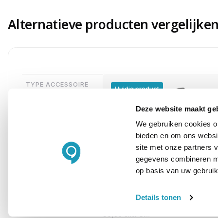
Alternatieve producten vergelijke
TYPE ACCESSOIRE
Huidig product
Deze website maakt ge
We gebruiken cookies om
bieden en om ons websit
site met onze partners 
gegevens combineren met
op basis van uw gebruik
Jabra Oplaadstation
Details tonen
USB-A, voor Engage 55 Convertib
39,00
excl. btw