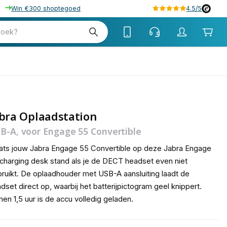
Win €300 shoptegoed
4.5/5
tw
zoek?
tw
tw
bra Oplaadstation
B-A, voor Engage 55 Convertible
ats jouw Jabra Engage 55 Convertible op deze Jabra Engage
charging desk stand als je de DECT headset even niet
ruikt. De oplaadhouder met USB-A aansluiting laadt de
dset direct op, waarbij het batterijpictogram geel knippert.
nen 1,5 uur is de accu volledig geladen.