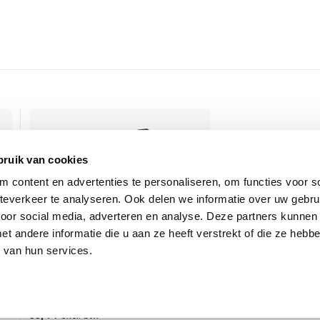
n
bruik van cookies
 content en advertenties te personaliseren, om functies voor so
everkeer te analyseren. Ook delen we informatie over uw gebru
voor social media, adverteren en analyse. Deze partners kunnen
 andere informatie die u aan ze heeft verstrekt of die ze heb
 van hun services.
Jabra Oplaadstation
le
USB-C, voor Engage 55 Convertible
55,44
excl. btw