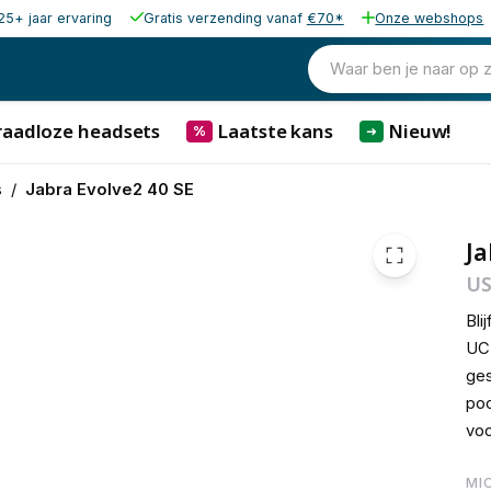
25+ jaar ervaring
Gratis verzending vanaf
€70*
Onze webshops
€ 93,
Waar ben je naar op 
raadloze headsets
Laatste kans
Nieuw!
%
➜
s
/
Jabra Evolve2 40 SE
Ja
US
Bli
UC 
ges
poo
voo
MI