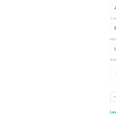
TY
HE
AA
Lev