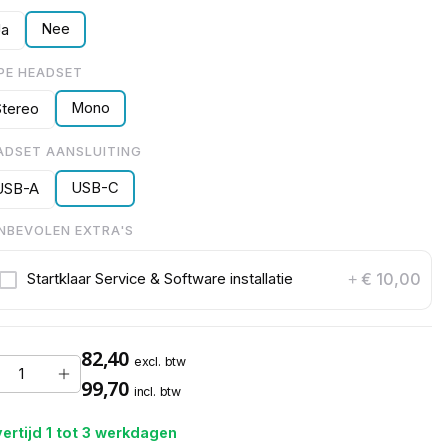
Nee
Ja
PE HEADSET
Mono
Stereo
ADSET AANSLUITING
USB-C
USB-A
NBEVOLEN EXTRA'S
€ 10,00
Startklaar Service & Software installatie
+
82,40
excl. btw
99,70
incl. btw
ertijd 1 tot 3 werkdagen