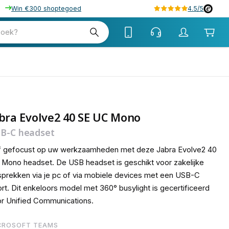
Win €300 shoptegoed
4.5/5
78
zoek?
bra Evolve2 40 SE UC Mono
B-C headset
jf gefocust op uw werkzaamheden met deze Jabra Evolve2 40
Mono headset. De USB headset is geschikt voor zakelijke
prekken via je pc of via mobiele devices met een USB-C
rt. Dit enkeloors model met 360° busylight is gecertificeerd
r Unified Communications.
CROSOFT TEAMS