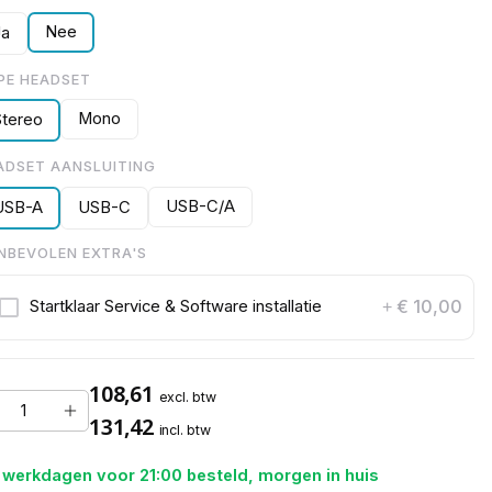
Nee
Ja
PE HEADSET
Mono
Stereo
ADSET AANSLUITING
USB-C/A
USB-A
USB-C
NBEVOLEN EXTRA'S
€ 10,00
Startklaar Service & Software installatie
+
108,61
excl. btw
131,42
incl. btw
 werkdagen voor 21:00 besteld, morgen in huis