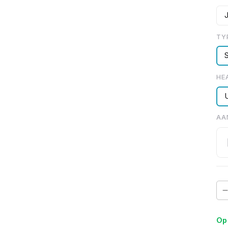
TY
HE
AA
Op