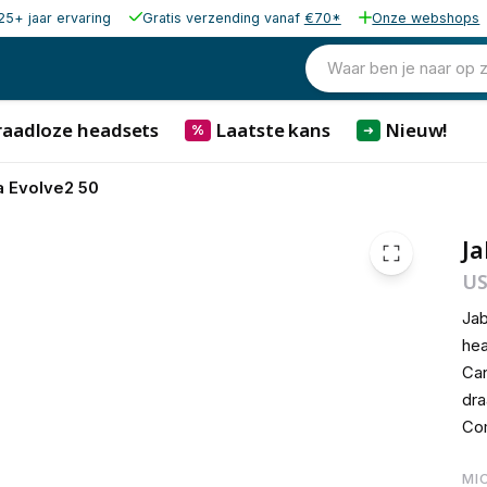
25+ jaar ervaring
Gratis verzending vanaf
€70*
Onze webshops
€ 106,
Waar ben je naar op 
raadloze headsets
Laatste kans
Nieuw!
%
➜
a Evolve2 50
Ja
US
Jab
hea
Can
dra
Com
MI