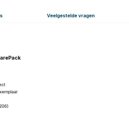
es
Veelgestelde vragen
CarePack
ect
exemplaar
206)