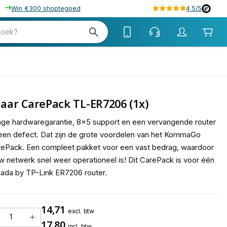
Win €300 shoptegoed
4.5/5
tw
zoek?
tw
Jaar CarePack TL-ER7206 (1x)
ge hardwaregarantie, 8x5 support en een vervangende router
 een defect. Dat zijn de grote voordelen van het KommaGo
ePack. Een compleet pakket voor een vast bedrag, waardoor
w netwerk snel weer operationeel is! Dit CarePack is voor één
da by TP-Link ER7206 router.
14,71
excl. btw
17,80
incl. btw