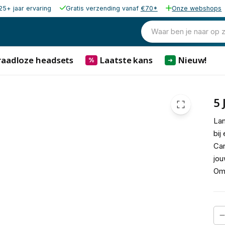
25+ jaar ervaring
Gratis verzending vanaf
€70*
Onze webshops
14,71
excl. b
17,80
Waar ben je naar op 
incl. b
raadloze headsets
Laatste kans
Nieuw!
%
➜
5 
Lan
bij
Car
jou
Oma