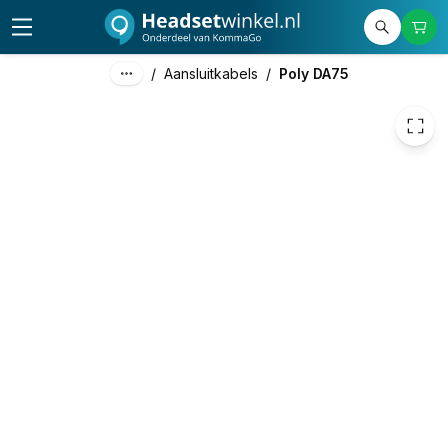
50,41
excl. btw
61,00
incl. btw
/
Aansluitkabels
/
Poly DA75