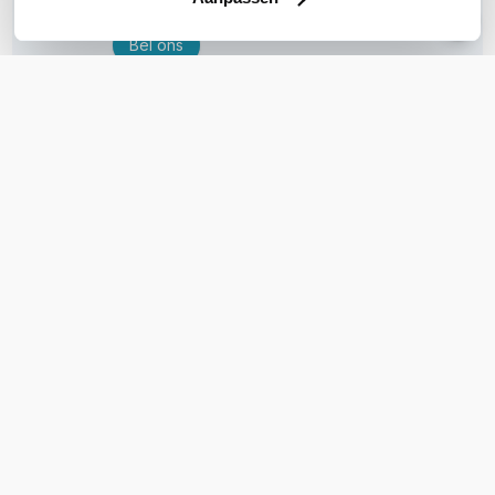
Bel ons
E-mail
OVER DIT PRODUCT
Veelgestelde vragen
Geen vragen gevonden