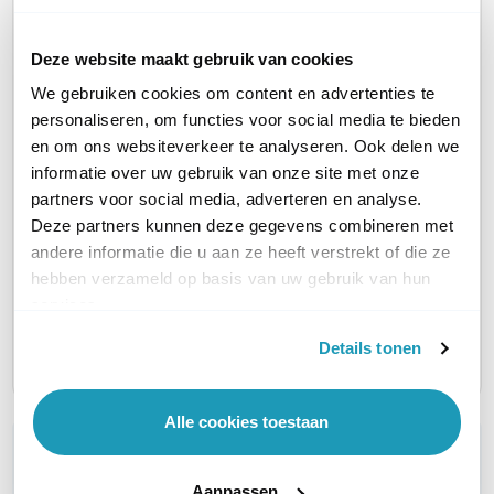
Deze website maakt gebruik van cookies
We gebruiken cookies om content en advertenties te
personaliseren, om functies voor social media te bieden
Poly DA85 MS
Poly D
Poly DA75
en om ons websiteverkeer te analyseren. Ook delen we
Audio processor
Audio p
Audio processor
informatie over uw gebruik van onze site met onze
54,62
64,46
50,41
excl. btw
e
excl. btw
partners voor social media, adverteren en analyse.
66,09
78,00
61,00
incl. btw
in
incl. btw
Deze partners kunnen deze gegevens combineren met
andere informatie die u aan ze heeft verstrekt of die ze
CONNECTOR A
USB-A en USB-C
USB-A en USB-C
USB-A 
hebben verzameld op basis van uw gebruik van hun
services.
CONNECTOR B
Quick Disconnect
Quick Disconnect
Quick D
Details tonen
Alle cookies toestaan
WIL JIJ ADVIES OP MAAT?
Vraag het onze experts!
Aanpassen