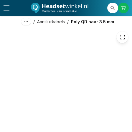
18,60
excl. btw
22,51
incl. btw
/
Aansluitkabels
/
Poly QD naar 3.5 mm