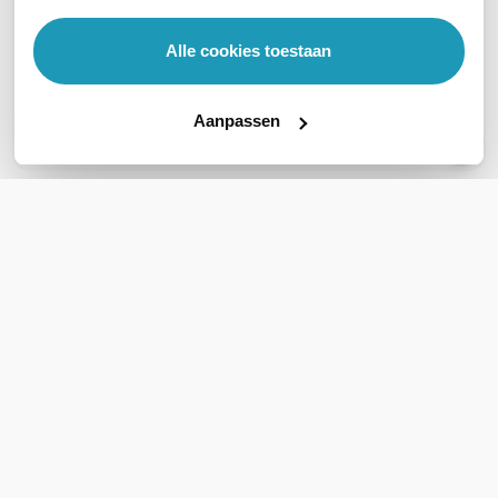
Is deze geschikt geschikt om aan te sluiten
op apple 4s ? <br /><br />
Alle cookies toestaan
Aanpassen
Stel een vraag
REVIEWS
(
0
)
Ga naar Trusted Shops reviews
Wees de eerste die een review schrijft!
Schrijf een review
Support