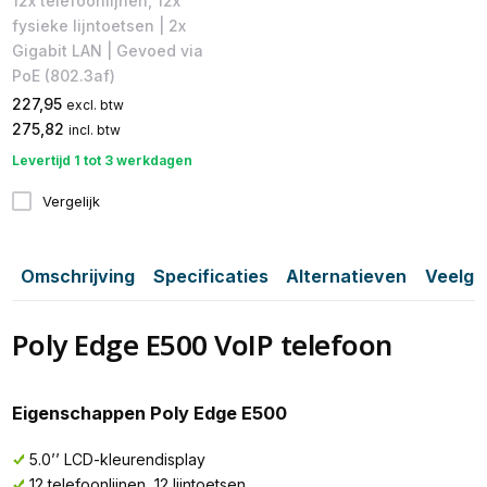
12x telefoonlijnen, 12x
fysieke lijntoetsen | 2x
Gigabit LAN | Gevoed via
PoE (802.3af)
227,95
excl. btw
275,82
incl. btw
Levertijd 1 tot 3 werkdagen
Vergelijk
Omschrijving
Specificaties
Alternatieven
Veelge
Poly Edge E500 VoIP telefoon
Eigenschappen Poly Edge E500
5.0’’ LCD-kleurendisplay
12 telefoonlijnen, 12 lijntoetsen