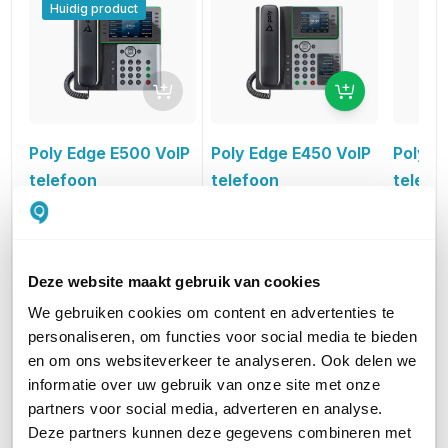
Huidig product
Poly Edge E450 VoIP
Poly E
Poly Edge E500 VoIP
telefoon
telefo
telefoon
voor 8 lijnen met
voor 8 l
voor 12 lijnen
Bluetooth en WiFi
216,13
e
160,45
261,52
excl. btw
i
194,14
incl. btw
Deze website maakt gebruik van cookies
We gebruiken cookies om content en advertenties te
AANTAL LIJNEN
10 tot 20
5 tot 9
5 tot 9
personaliseren, om functies voor social media te bieden
en om ons websiteverkeer te analyseren. Ook delen we
informatie over uw gebruik van onze site met onze
HEADSET AANSLUITINGEN
RJ9
RJ9
RJ9
partners voor social media, adverteren en analyse.
Deze partners kunnen deze gegevens combineren met
WIFI ONDERSTEUNING
Nee
Ja
Nee