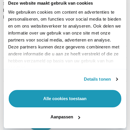
Deze website maakt gebruik van cookies
Stroomadapter
Handleiding
We gebruiken cookies om content en advertenties te
Let op:
Exclusief smartphone.
personaliseren, om functies voor social media te bieden
en om ons websiteverkeer te analyseren. Ook delen we
informatie over uw gebruik van onze site met onze
partners voor social media, adverteren en analyse.
PRODUCT DETAILS
Deze partners kunnen deze gegevens combineren met
Merk
Poly
andere informatie die u aan ze heeft verstrekt of die ze
hebben verzameld op basis van uw gebruik van hun
Artikelnummer
212952-319
services.
EAN
0017229169111
Details tonen
Alle cookies toestaan
WIL JIJ ADVIES OP MAAT?
Vraag het onze experts!
Aanpassen
Bel ons