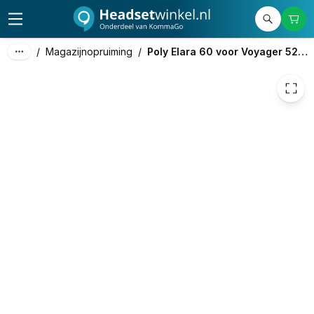
279,00
excl. btw
269,00
excl. btw
325,49
incl. btw
/
Magazijnopruiming
/
Poly Elara 60 voor Voyager 5200 UC