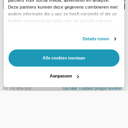
partners voor social media, adverteren en analyse.
Deze partners kunnen deze gegevens combineren met
andere informatie die u aan ze heeft verstrekt of die ze
hebben verzameld op basis van uw gebruik van hun
OVER DIT PRODUCT
services.
Veelgestelde vragen
Details tonen
Geen vragen gevonden
Alle cookies toestaan
Stel een vraag
Aanpassen
REVIEWS
(
0
)
Ga naar Trusted Shops reviews
Wees de eerste die een review schrijft!
Schrijf een review