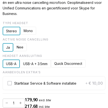
én een ultra noise cancelling microfoon. Geoptimaliseerd voor
Unified Communications en gecertificeerd voor Skype for
Business.
TYPE HEADSET
Mono
Stereo
ACTIVE NOISE CANCELLING
Nee
Ja
HEADSET AANSLUITING
Quick Disconnect
USB-A
USB-A + 3.5mm
AANBEVOLEN EXTRA'S
€ 10,00
Startklaar Service & Software installatie
+
179,90
excl. btw
217,68
incl. btw