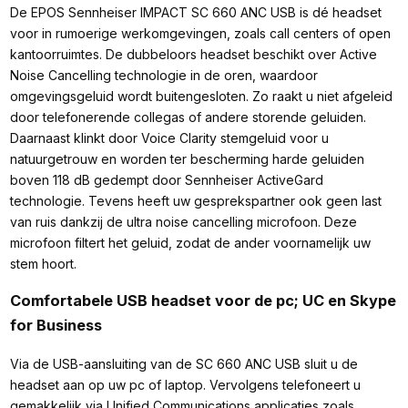
De EPOS Sennheiser IMPACT SC 660 ANC USB is dé headset
voor in rumoerige werkomgevingen, zoals call centers of open
kantoorruimtes. De dubbeloors headset beschikt over Active
Noise Cancelling technologie in de oren, waardoor
omgevingsgeluid wordt buitengesloten. Zo raakt u niet afgeleid
door telefonerende collegas of andere storende geluiden.
Daarnaast klinkt door Voice Clarity stemgeluid voor u
natuurgetrouw en worden ter bescherming harde geluiden
boven 118 dB gedempt door Sennheiser ActiveGard
technologie. Tevens heeft uw gesprekspartner ook geen last
van ruis dankzij de ultra noise cancelling microfoon. Deze
microfoon filtert het geluid, zodat de ander voornamelijk uw
stem hoort.
Comfortabele USB headset voor de pc; UC en Skype
for Business
Via de USB-aansluiting van de SC 660 ANC USB sluit u de
headset aan op uw pc of laptop. Vervolgens telefoneert u
gemakkelijk via Unified Communications applicaties zoals