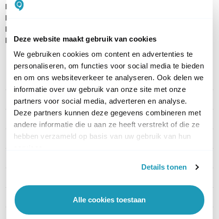
Kunstlederen oorkussens
Magnetische houder voor call control unit
Draagtasje
Deze website maakt gebruik van cookies
Handleiding
We gebruiken cookies om content en advertenties te
personaliseren, om functies voor social media te bieden
en om ons websiteverkeer te analyseren. Ook delen we
PRODUCT DETAILS
informatie over uw gebruik van onze site met onze
Merk
EPOS
partners voor social media, adverteren en analyse.
Deze partners kunnen deze gegevens combineren met
Artikelnummer
1000650
andere informatie die u aan ze heeft verstrekt of die ze
hebben verzameld op basis van uw gebruik van hun
EAN
5714708004516
services.
Type headset
Stereo
Details tonen
Draagwijze
On-ear
Headset aansluitingen
USB-A
Alle cookies toestaan
Microsoft Teams
Nee