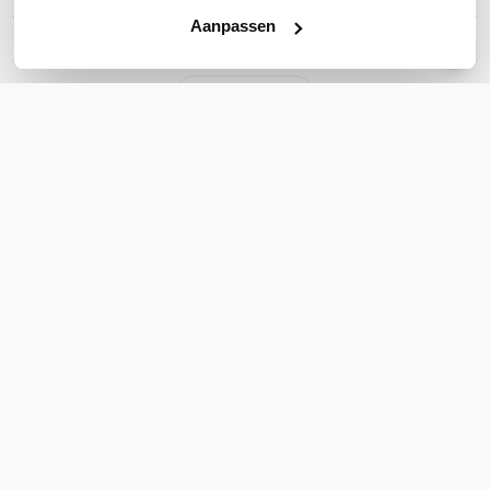
Aanpassen
Active noise cancelling
Ja
Toon meer
WIL JIJ ADVIES OP MAAT?
Vraag het onze experts!
Bel ons
E-mail