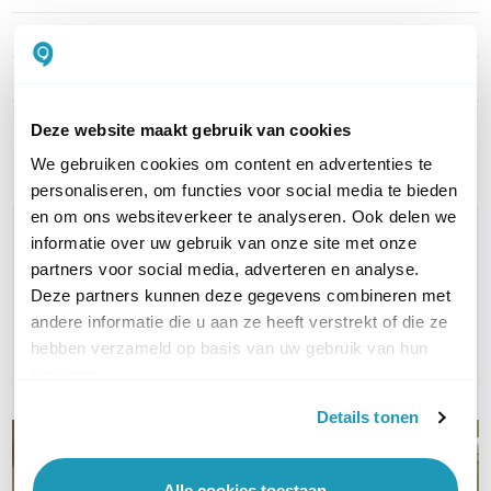
WiFi Standaard
WiFi 7 (11be)
Aantal WAN poorten
2
Deze website maakt gebruik van cookies
Toon meer
We gebruiken cookies om content en advertenties te
personaliseren, om functies voor social media te bieden
en om ons websiteverkeer te analyseren. Ook delen we
WIL JIJ ADVIES OP MAAT?
informatie over uw gebruik van onze site met onze
Vraag het onze experts!
partners voor social media, adverteren en analyse.
Deze partners kunnen deze gegevens combineren met
Bel ons
andere informatie die u aan ze heeft verstrekt of die ze
hebben verzameld op basis van uw gebruik van hun
E-mail
services.
Details tonen
Alle cookies toestaan