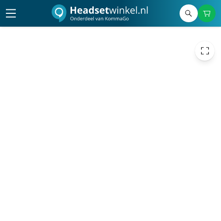
271,09
excl. btw
328,02
incl. btw