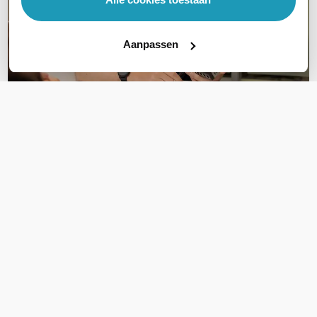
Aanpassen
OVER DIT PRODUCT
Veelgestelde vragen
Ik zag de Ubiquiti UniFi Dream Router 7. Ik
wil mij verouderde Experiabox van KPN
vervangen. Ik zit op glasvezel van KPN. Kan
ik deze router hiervoor in de plaats zetten?
Ik heb nu een Huawei B315-39B router met