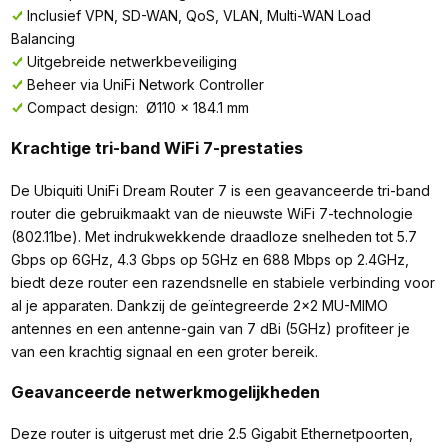
Inclusief VPN, SD-WAN, QoS, VLAN, Multi-WAN Load
Balancing
Uitgebreide netwerkbeveiliging
Beheer via UniFi Network Controller
Compact design: Ø110 x 184.1 mm
Krachtige tri-band WiFi 7-prestaties
De Ubiquiti UniFi Dream Router 7 is een geavanceerde tri-band
router die gebruikmaakt van de nieuwste WiFi 7-technologie
(802.11be). Met indrukwekkende draadloze snelheden tot 5.7
Gbps op 6GHz, 4.3 Gbps op 5GHz en 688 Mbps op 2.4GHz,
biedt deze router een razendsnelle en stabiele verbinding voor
al je apparaten. Dankzij de geïntegreerde 2x2 MU-MIMO
antennes en een antenne-gain van 7 dBi (5GHz) profiteer je
van een krachtig signaal en een groter bereik.
Geavanceerde netwerkmogelijkheden
Deze router is uitgerust met drie 2.5 Gigabit Ethernetpoorten,