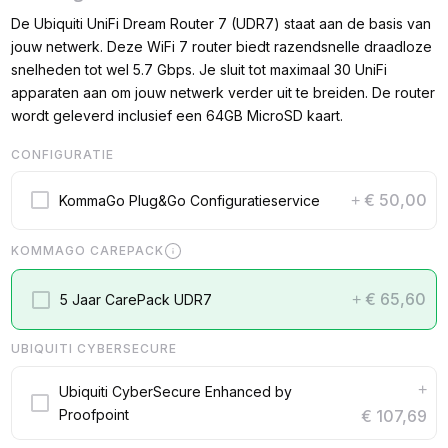
De Ubiquiti UniFi Dream Router 7 (UDR7) staat aan de basis van
jouw netwerk. Deze WiFi 7 router biedt razendsnelle draadloze
snelheden tot wel 5.7 Gbps. Je sluit tot maximaal 30 UniFi
apparaten aan om jouw netwerk verder uit te breiden. De router
wordt geleverd inclusief een 64GB MicroSD kaart.
CONFIGURATIE
€ 50,00
KommaGo Plug&Go Configuratieservice
+
KOMMAGO CAREPACK
€ 65,60
5 Jaar CarePack UDR7
+
UBIQUITI CYBERSECURE
+
Ubiquiti CyberSecure Enhanced by
Proofpoint
€ 107,69