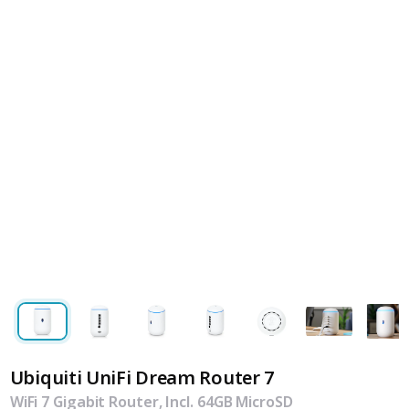
Ubiquiti UniFi Dream Router 7
WiFi 7 Gigabit Router, Incl. 64GB MicroSD