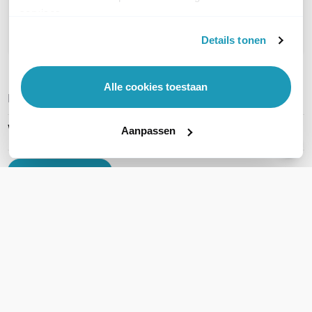
services.
Stel een vraag
Details tonen
Alle cookies toestaan
REVIEWS
(
0
)
Ga naar Trusted Shops reviews
Wees de eerste die een review schrijft!
Aanpassen
Schrijf een review
Support
Klantenservice