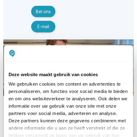
Bel ons
E-mail
Deze website maakt gebruik van cookies
We gebruiken cookies om content en advertenties te
personaliseren, om functies voor social media te bieden
en om ons websiteverkeer te analyseren. Ook delen we
informatie over uw gebruik van onze site met onze
OVER DIT PRODUCT
partners voor social media, adverteren en analyse.
Deze partners kunnen deze gegevens combineren met
Veelgestelde vragen
andere informatie die u aan ze heeft verstrekt of die ze
Geen vragen gevonden
hebben verzameld op basis van uw gebruik van hun