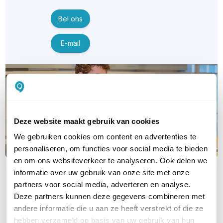
Bel ons
E-mail
Deze website maakt gebruik van cookies
We gebruiken cookies om content en advertenties te
personaliseren, om functies voor social media te bieden
en om ons websiteverkeer te analyseren. Ook delen we
informatie over uw gebruik van onze site met onze
OVER DIT PRODUCT
partners voor social media, adverteren en analyse.
Deze partners kunnen deze gegevens combineren met
Veelgestelde vragen
andere informatie die u aan ze heeft verstrekt of die ze
Geen vragen gevonden
hebben verzameld op basis van uw gebruik van hun