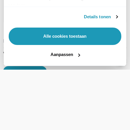
services.
Stel een vraag
Details tonen
Alle cookies toestaan
REVIEWS
(
0
)
Ga naar Trusted Shops reviews
Wees de eerste die een review schrijft!
Aanpassen
Schrijf een review
Support
Klantenservice