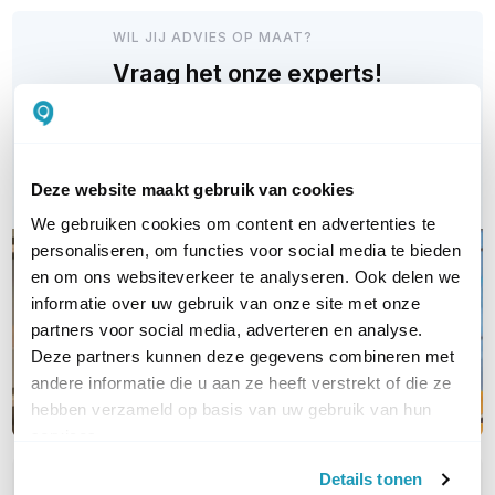
WIL JIJ ADVIES OP MAAT?
Vraag het onze experts!
Bel ons
E-mail
Deze website maakt gebruik van cookies
We gebruiken cookies om content en advertenties te
personaliseren, om functies voor social media te bieden
en om ons websiteverkeer te analyseren. Ook delen we
informatie over uw gebruik van onze site met onze
partners voor social media, adverteren en analyse.
Deze partners kunnen deze gegevens combineren met
andere informatie die u aan ze heeft verstrekt of die ze
hebben verzameld op basis van uw gebruik van hun
services.
Details tonen
OVER DIT PRODUCT