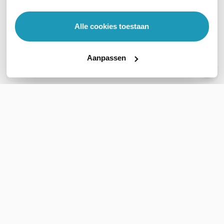
Veelgestelde vragen
Alle cookies toestaan
Geen vragen gevonden
Aanpassen
Stel een vraag
REVIEWS
(
0
)
Ga naar Trusted Shops reviews
Wees de eerste die een review schrijft!
Schrijf een review
Support