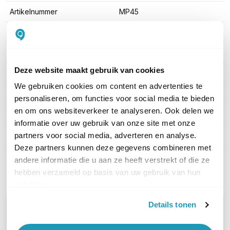
Artikelnummer
MP45
EAN
6938818312791
Aantal lijnen
1 tot 4
Deze website maakt gebruik van cookies
Headset aansluitingen
RJ9
We gebruiken cookies om content en advertenties te
WiFi ondersteuning
Nee
personaliseren, om functies voor social media te bieden
en om ons websiteverkeer te analyseren. Ook delen we
Display aanwezig
Ja
informatie over uw gebruik van onze site met onze
Bluetooth ondersteuning
Nee
partners voor social media, adverteren en analyse.
Deze partners kunnen deze gegevens combineren met
andere informatie die u aan ze heeft verstrekt of die ze
Toon meer
hebben verzameld op basis van uw gebruik van hun
services.
Details tonen
WIL JIJ ADVIES OP MAAT?
Vraag het onze experts!