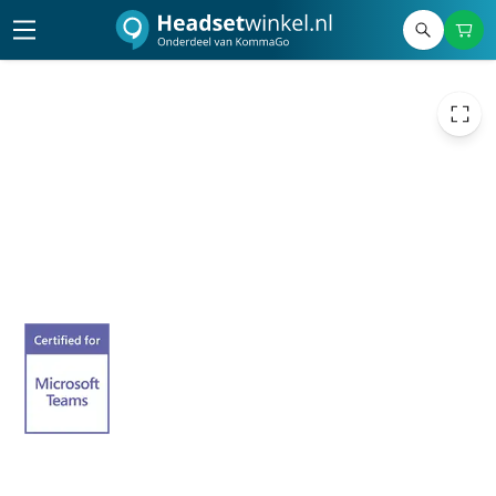
79,16
excl. btw
95,78
incl. btw