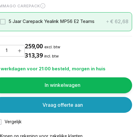
MMAGO CAREPACK
€ 62,68
5 Jaar Carepack Yealink MP56 E2 Teams
+
259,00
excl. btw
313,39
incl. btw
 werkdagen voor 21:00 besteld, morgen in huis
In winkelwagen
Vraag offerte aan
Vergelijk
Kopen op rekening voor
zakelijke klanten