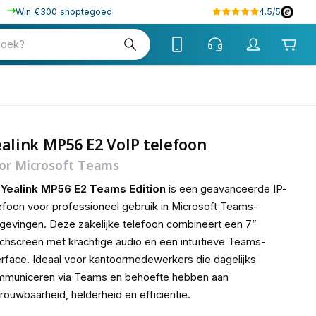
Win €300 shoptegoed
4.5/5
tw
zoek?
tw
alink MP56 E2 VoIP telefoon
or Microsoft Teams
e
Yealink
MP56
E2
Teams
Edition
is
een
geavanceerde
IP
-
lefoon
voor
professioneel
gebruik
in
Microsoft
Teams
-
gevingen
.
Deze
zakelijke
telefoon
combineert
een
7
”
uchscreen
met
krachtige
audio
en
een
intuïtieve
Teams
-
erface
.
Ideaal
voor
kantoormedewerkers
die
dagelijks
mmuniceren
via
Teams
en
behoefte
hebben
aan
trouwbaarheid
,
helderheid
en
efficiëntie
.