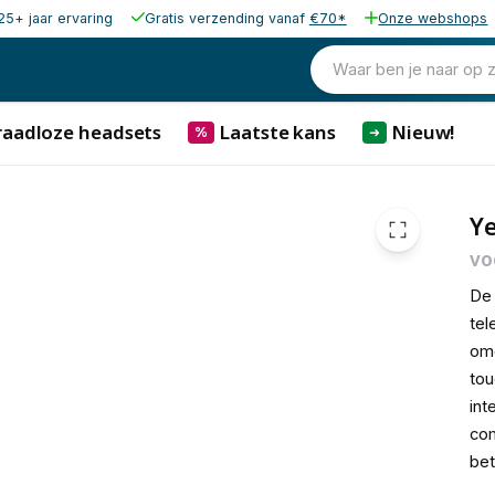
25+ jaar ervaring
Gratis verzending vanaf
€70*
Onze webshops
259,00
excl. b
313,39
Waar ben je naar op 
incl. b
raadloze headsets
Laatste kans
Nieuw!
%
➜
Ye
vo
D
te
om
to
int
co
be