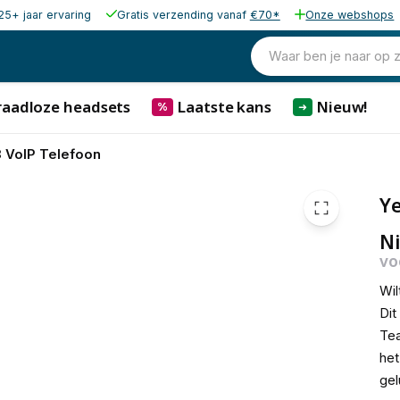
25+ jaar ervaring
Gratis verzending vanaf
€70*
Onze webshops
Waar ben je naar op 
raadloze headsets
Laatste kans
Nieuw!
%
➜
 VoIP Telefoon
Ye
Ni
vo
Wil
Dit
Tea
het
gel