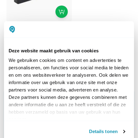
Yealink SmartVision 40
All-in-one AI USB Videobar
899,00
excl. btw
Deze website maakt gebruik van cookies
1.087,79
incl. btw
We gebruiken cookies om content en advertenties te
Op werkdagen voor 21:00
personaliseren, om functies voor social media te bieden
besteld, morgen in huis
en om ons websiteverkeer te analyseren. Ook delen we
Vergelijk
informatie over uw gebruik van onze site met onze
partners voor social media, adverteren en analyse.
Deze partners kunnen deze gegevens combineren met
WIL JIJ ADVIES OP MAAT?
andere informatie die u aan ze heeft verstrekt of die ze
Vraag het onze experts!
hebben verzameld op basis van uw gebruik van hun
services.
Bel ons
Details tonen