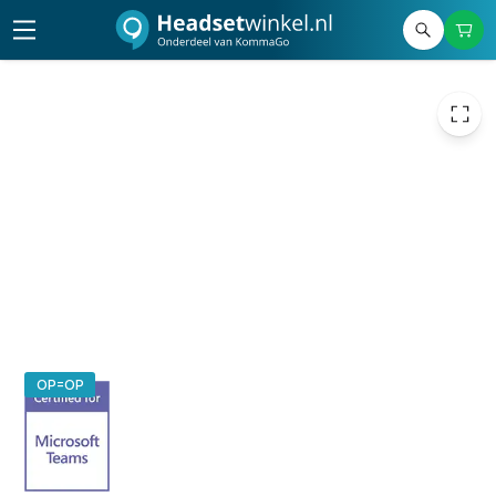
2.499,00
excl. btw
3.023,79
incl. btw
OP=OP