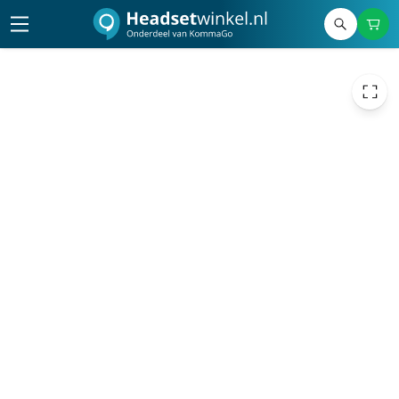
43,06
excl. btw
52,10
incl. btw