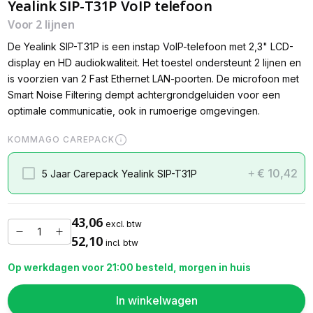
Yealink SIP-T31P VoIP telefoon
Voor 2 lijnen
De Yealink SIP-T31P is een instap VoIP-telefoon met 2,3" LCD-
display en HD audiokwaliteit. Het toestel ondersteunt 2 lijnen en
is voorzien van 2 Fast Ethernet LAN-poorten. De microfoon met
Smart Noise Filtering dempt achtergrondgeluiden voor een
optimale communicatie, ook in rumoerige omgevingen.
KOMMAGO CAREPACK
€ 10,42
5 Jaar Carepack Yealink SIP-T31P
+
43,06
excl. btw
52,10
incl. btw
Op werkdagen voor 21:00 besteld, morgen in huis
In winkelwagen