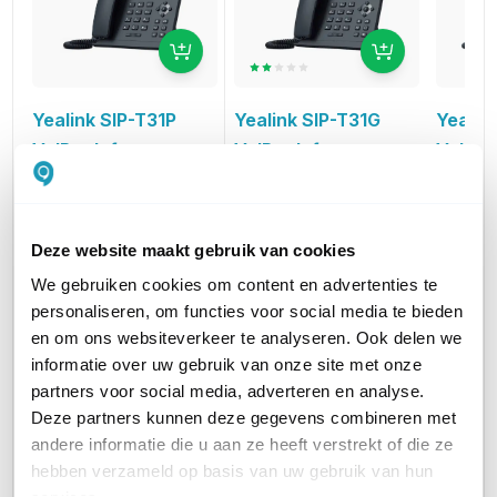
Yealink SIP-T31G
Yealin
Yealink SIP-T31P
VoIP telefoon
VoIP t
VoIP telefoon
Voor 2 lijnen
Voor 4 l
Voor 2 lijnen
55,19
71,74
43,06
excl. btw
ex
excl. btw
66,78
86,81
52,10
incl. btw
in
incl. btw
Deze website maakt gebruik van cookies
We gebruiken cookies om content en advertenties te
AANTAL LIJNEN
1 tot 4
1 tot 4
1 tot 4
personaliseren, om functies voor social media te bieden
en om ons websiteverkeer te analyseren. Ook delen we
HEADSET AANSLUITINGEN
RJ9
RJ9
RJ9
informatie over uw gebruik van onze site met onze
partners voor social media, adverteren en analyse.
WIFI ONDERSTEUNING
Nee
Nee
Nee
Deze partners kunnen deze gegevens combineren met
andere informatie die u aan ze heeft verstrekt of die ze
hebben verzameld op basis van uw gebruik van hun
DISPLAY AANWEZIG
Ja
Ja
Kleuren