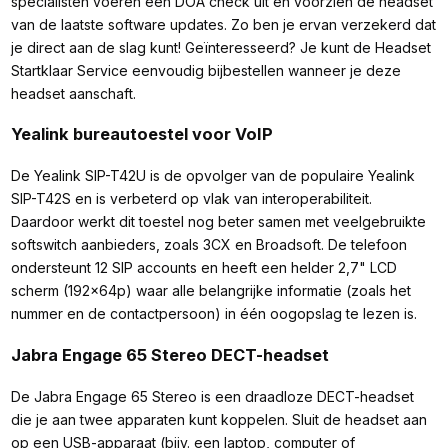
specialisten voeren een DOA check uit en voorzien de headset
van de laatste software updates. Zo ben je ervan verzekerd dat
je direct aan de slag kunt! Geïnteresseerd? Je kunt de Headset
Startklaar Service eenvoudig bijbestellen wanneer je deze
headset aanschaft.
Yealink bureautoestel voor VoIP
De Yealink SIP-T42U is de opvolger van de populaire Yealink
SIP-T42S en is verbeterd op vlak van interoperabiliteit.
Daardoor werkt dit toestel nog beter samen met veelgebruikte
softswitch aanbieders, zoals 3CX en Broadsoft. De telefoon
ondersteunt 12 SIP accounts en heeft een helder 2,7" LCD
scherm (192x64p) waar alle belangrijke informatie (zoals het
nummer en de contactpersoon) in één oogopslag te lezen is.
Jabra Engage 65 Stereo DECT-headset
De Jabra Engage 65 Stereo is een draadloze DECT-headset
die je aan twee apparaten kunt koppelen. Sluit de headset aan
op een USB-apparaat (bijv. een laptop, computer of