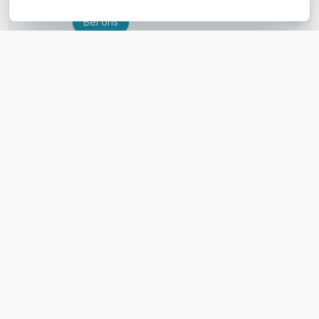
Bel ons
E-mail
OVER DIT PRODUCT
Veelgestelde vragen
Geen vragen gevonden