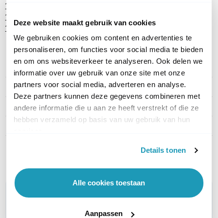
1 x Yealink SIP-T42U
1 x Jabra Engage 65 stereo headset
Deze website maakt gebruik van cookies
1 x Yealink EHS40 adapter
We gebruiken cookies om content en advertenties te
personaliseren, om functies voor social media te bieden
en om ons websiteverkeer te analyseren. Ook delen we
PRODUCT DETAILS
informatie over uw gebruik van onze site met onze
partners voor social media, adverteren en analyse.
Merk
Yealink
Deze partners kunnen deze gegevens combineren met
Artikelnummer
T42U+Engage65v2
andere informatie die u aan ze heeft verstrekt of die ze
hebben verzameld op basis van uw gebruik van hun
EHS ondersteuning
Nee
services.
Details tonen
Toon meer
Alle cookies toestaan
WIL JIJ ADVIES OP MAAT?
Vraag het onze experts!
Aanpassen