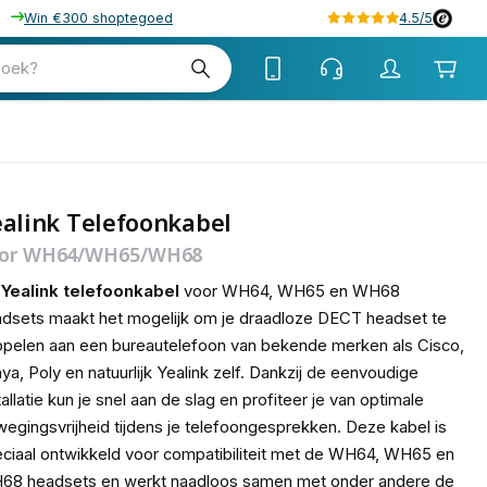
Win €300 shoptegoed
4.5/5
tw
zoek?
tw
alink Telefoonkabel
or WH64/WH65/WH68
e
Yealink telefoonkabel
voor WH64, WH65 en WH68
dsets maakt het mogelijk om je draadloze DECT headset te
pelen aan een bureautelefoon van bekende merken als Cisco,
ya, Poly en natuurlijk Yealink zelf. Dankzij de eenvoudige
tallatie kun je snel aan de slag en profiteer je van optimale
egingsvrijheid tijdens je telefoongesprekken. Deze kabel is
ciaal ontwikkeld voor compatibiliteit met de WH64, WH65 en
68 headsets en werkt naadloos samen met onder andere de