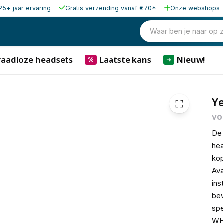
25+ jaar ervaring
Gratis verzending vanaf
€70*
Onze webshops
15,00
excl. b
18,15
Waar ben je naar op 
incl. b
raadloze headsets
Laatste kans
Nieuw!
%
➜
Ye
vo
D
hea
kop
Ava
ins
bew
spe
WH