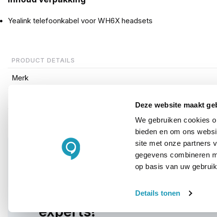
Yealink telefoonkabel voor WH6X headsets
PRODUCT DETAILS
Merk
Artikelnummer
Deze website maakt ge
We gebruiken cookies om
bieden en om ons websit
site met onze partners 
gegevens combineren met
op basis van uw gebruik
WIL JIJ ADVIES OP MAAT?
Vraag het onze
Details tonen
experts!