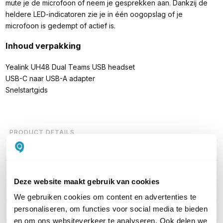
mute je de microfoon of neem je gesprekken aan. Dankzij de
heldere LED-indicatoren zie je in één oogopslag of je
microfoon is gedempt of actief is.
Inhoud verpakking
Yealink UH48 Dual Teams USB headset
USB-C naar USB-A adapter
Snelstartgids
PRODUCT DETAILS
Merk
Yealink
Artikelnummer
UH48 DUAL TEAMS USB-C/A
Deze website maakt gebruik van cookies
EAN
6938818321779
We gebruiken cookies om content en advertenties te
personaliseren, om functies voor social media te bieden
Type headset
Stereo
en om ons websiteverkeer te analyseren. Ook delen we