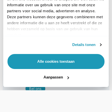
Draagwijze
On-ear
informatie over uw gebruik van onze site met onze
partners voor social media, adverteren en analyse.
Headset aansluitingen
USB-A, USB-C
Deze partners kunnen deze gegevens combineren met
andere informatie die u aan ze heeft verstrekt of die ze
Microsoft Teams
Ja
hebben verzameld op basis van uw gebruik van hun
Active noise cancelling
Ja
services.
Details tonen
Toon meer
Alle cookies toestaan
WIL JIJ ADVIES OP MAAT?
Vraag het onze experts!
Aanpassen
Bel ons
E-mail