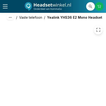
41,24
excl. btw
49,90
incl. btw
/
Vaste telefoon
/
Yealink YHS36 E2 Mono Headset