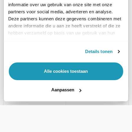
informatie over uw gebruik van onze site met onze
partners voor social media, adverteren en analyse.
Deze partners kunnen deze gegevens combineren met
andere informatie die u aan ze heeft verstrekt of die ze
Yealink YHS36 E2 Dual
Yealink YHS36 E2
hebben verzameld op basis van uw gebruik van hun
Headset
Mono Headset
services.
Stereo headset
Mono headset
44,30
Details tonen
excl. btw
41,24
excl. btw
53,60
incl. btw
49,90
incl. btw
Alle cookies toestaan
TYPE HEADSET
Mono
Stereo
Aanpassen
DRAAGWIJZE
On-ear
On-ear
HEADSET AANSLUITINGEN
RJ9
RJ9
MICROSOFT TEAMS
Nee
Nee