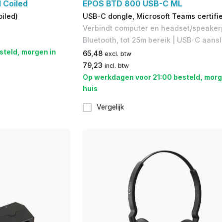
 Coiled
EPOS BTD 800 USB-C ML
iled)
USB-C dongle, Microsoft Teams certifi
Verbindt computer en headset/speaker
Bluetooth, tot 25m bereik | USB-C aansl
steld, morgen in
65,48
excl. btw
79,23
incl. btw
Op werkdagen voor 21:00 besteld, morg
huis
Vergelijk