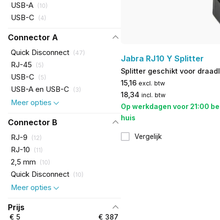
USB-A
(
10
)
USB-C
(
4
)
Connector A
Quick Disconnect
(
47
)
Jabra RJ10 Y Splitter
RJ-45
(
5
)
Splitter geschikt voor draa
USB-C
(
5
)
15,16
excl. btw
USB-A en USB-C
(
3
)
18,34
incl. btw
Meer opties
Op werkdagen voor 21:00 be
huis
Connector B
Vergelijk
RJ-9
(
12
)
RJ-10
(
11
)
2,5 mm
(
10
)
Quick Disconnect
(
10
)
Meer opties
Prijs
€ 5
€ 387