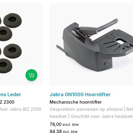
ens Leder
Jabra GN1000 Hoornlifter
IZ 2300
Mechanische hoornlifter
Voor Jabra BIZ 2300
Gesprekken aannemen op afstand | Bel
headset | Geschikt voor Jabra headset
78,00
excl. btw
94,38
incl. btw