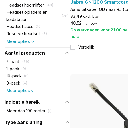
Jabra GN1200 Smartcord
Headset hoornlifter
(
43
)
Aansluitkabel QD naar RJ (co
Headset opladers en
(
28
)
33,49
excl. btw
laadstation
40,52
incl. btw
Headset accu
(
10
)
Op werkdagen voor 21:00 be
Reserve headset
(
8
)
huis
Meer opties
Vergelijk
Aantal producten
2-pack
(
39
)
1-pack
(
9
)
10-pack
(
8
)
3-pack
(
4
)
Meer opties
Indicatie bereik
Meer dan 100 meter
(
1
)
Type aansluiting