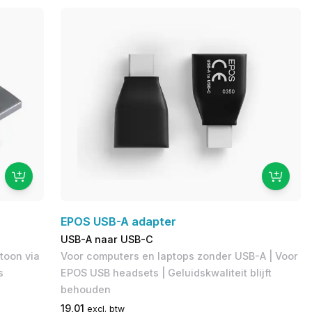
EPOS USB-A adapter
USB-A naar USB-C
toon via
Voor computers en laptops zonder USB-A | Voor
s
EPOS USB headsets | Geluidskwaliteit blijft
behouden
19,01
excl. btw