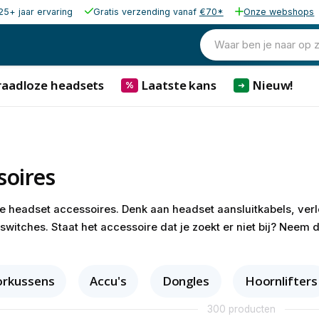
25+ jaar ervaring
Gratis verzending vanaf
€70*
Onze webshops
Waar ben je naar op 
raadloze headsets
Laatste kans
Nieuw!
%
➜
soires
lle headset accessoires. Denk aan headset aansluitkabels, verl
witches. Staat het accessoire dat je zoekt er niet bij? Neem 
rkussens
Accu's
Dongles
Hoornlifters
300 producten