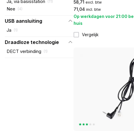
Ja, via basisstation
(
11
)
58,71
excl. btw
Nee
71,04
(
4
)
incl. btw
Op werkdagen voor 21:00 be
USB aansluiting
huis
Ja
(
1
)
Vergelijk
Draadloze technologie
DECT verbinding
(
1
)