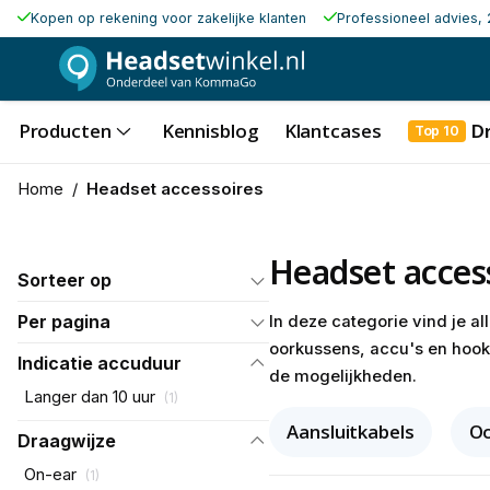
Kopen op rekening voor zakelijke klanten
Professioneel advies, 
Producten
Kennisblog
Klantcases
D
Top 10
Home
/
Headset accessoires
Headset acces
Sorteer op
Per pagina
In deze categorie vind je a
oorkussens, accu's en hooks
Indicatie accuduur
de mogelijkheden.
Langer dan 10 uur
(
1
)
Aansluitkabels
Oo
Draagwijze
On-ear
(
1
)