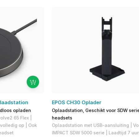
laadstation
EPOS CH30 Oplader
dloos opladen
Oplaadstation, Geschikt voor SDW seri
olve2 65 Flex |
headsets
volledig op | Ook
Oplaadstation met USB-aansluiting | V
eadset
IMPACT SDW 5000 serie | Laadtijd 7 uur