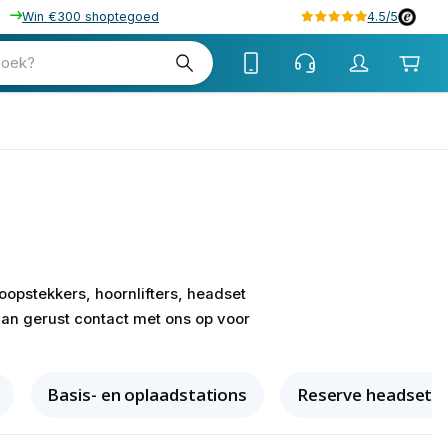
Win €300 shoptegoed
4.5/5
zoek?
oopstekkers, hoornlifters, headset
dan gerust contact met ons op voor
Basis- en oplaadstations
Reserve headsets