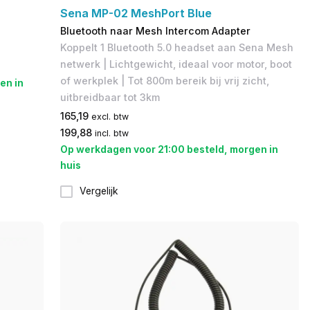
Sena MP-02 MeshPort Blue
Bluetooth naar Mesh Intercom Adapter
Koppelt 1 Bluetooth 5.0 headset aan Sena Mesh
netwerk | Lichtgewicht, ideaal voor motor, boot
of werkplek | Tot 800m bereik bij vrij zicht,
en in
uitbreidbaar tot 3km
165,19
excl. btw
199,88
incl. btw
Op werkdagen voor 21:00 besteld, morgen in
huis
Vergelijk