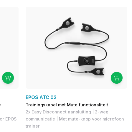
EPOS ATC 02
e
Trainingskabel met Mute functionaliteit
2x Easy Disconnect aansluiting | 2-weg
oor EPOS
communicatie | Met mute-knop voor microfoon
trainer