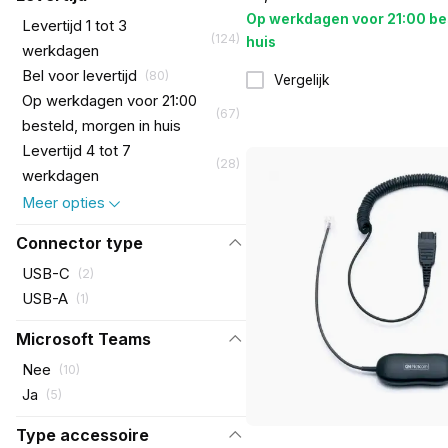
Op werkdagen voor 21:00 be
Levertijd 1 tot 3
(
124
)
huis
werkdagen
Bel voor levertijd
(
80
)
Vergelijk
Op werkdagen voor 21:00
(
67
)
besteld, morgen in huis
Levertijd 4 tot 7
(
28
)
werkdagen
Meer opties
Connector type
USB-C
(
2
)
USB-A
(
1
)
Microsoft Teams
Nee
(
10
)
Ja
(
5
)
Type accessoire