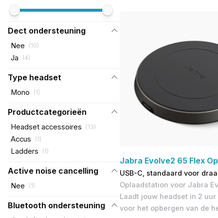
Dect ondersteuning
Nee
(
10
)
Ja
(
4
)
Type headset
Mono
(
1
)
Productcategorieën
Headset accessoires
(
13
)
Accus
(
1
)
Ladders
(
1
)
Jabra Evolve2 65 Flex Op
Active noise cancelling
USB-C, standaard voor draa
Oplaadstation voor Jabra Ev
Nee
(
1
)
Laadt jouw headset in 2 uur 
Bluetooth ondersteuning
voor het opbergen van de h