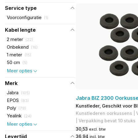
Service type
Voorconfiguratie
(
1
)
Kabel lengte
2 meter
(
22
)
Onbekend
(
16
)
1 meter
(
15
)
50 cm
(
5
)
Meer opties
Merk
Jabra
(
105
)
Jabra BIZ 2300 Oorkuss
EPOS
(
83
)
Kunstleder, Geschikt voor B
Poly
(
79
)
Kunstlederen oorkussens | 
Yealink
(
24
)
| Verpakking bevat 10 stuks
Meer opties
30,53
excl. btw
Levertijd
36,94
incl. btw