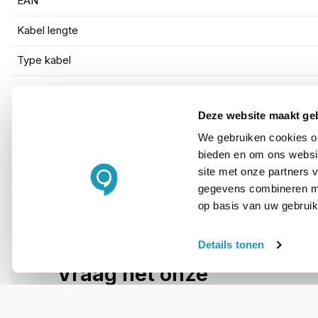
EAN
Kabel lengte
Type kabel
Kleur
Deze website maakt ge
We gebruiken cookies om
bieden en om ons websit
site met onze partners 
gegevens combineren met
op basis van uw gebruik
Details tonen
WIL JIJ ADVIES OP MAAT?
Vraag het onze
experts!