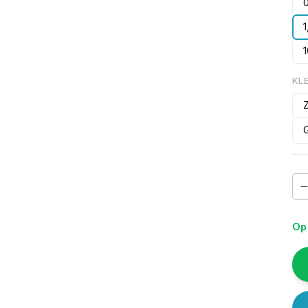
KL
Op