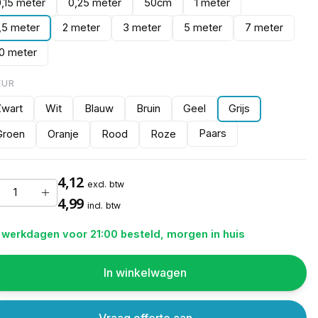
0,15 meter
0,25 meter
50cm
1 meter
1,5 meter
2 meter
3 meter
5 meter
7 meter
10 meter
EUR
Zwart
Wit
Blauw
Bruin
Geel
Grijs
Paars
Groen
Oranje
Rood
Roze
4,12
excl. btw
4,99
incl. btw
 werkdagen voor 21:00 besteld, morgen in huis
In winkelwagen