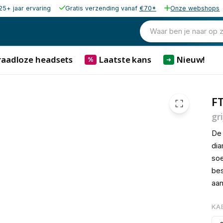
25+ jaar ervaring
Gratis verzending vanaf
€70*
Onze webshops
€ 2,
Waar ben je naar op 
raadloze headsets
Laatste kans
Nieuw!
%
➜
FT
gri
De 
dia
soe
bes
aan
KA