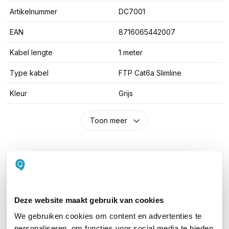
Artikelnummer
DC7001
EAN
8716065442007
Kabel lengte
1 meter
Type kabel
FTP Cat6a Slimline
Kleur
Grijs
Toon meer
WIL JIJ ADVIES OP MAAT?
Vraag het onze experts!
Deze website maakt gebruik van cookies
Bel ons
We gebruiken cookies om content en advertenties te
personaliseren, om functies voor social media te bieden