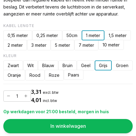
beslag. Dit verbetert tevens de luchtstroom in de serverkast,
aangezien er meer ruimte overblijft achter uw apparatuur.
KABEL LENGTE
0,15 meter
0,25 meter
50cm
1 meter
1,5 meter
10 meter
2 meter
3 meter
5 meter
7 meter
KLEUR
Zwart
Wit
Blauw
Bruin
Geel
Grijs
Groen
Paars
Oranje
Rood
Roze
3,31
excl. btw
4,01
incl. btw
Op werkdagen voor 21:00 besteld, morgen in huis
In winkelwagen