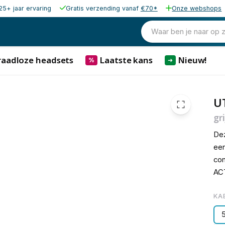
25+ jaar ervaring
Gratis verzending vanaf
€70*
Onze webshops
€ 1,
Waar ben je naar op 
raadloze headsets
Laatste kans
Nieuw!
%
➜
UT
gri
Dez
een
con
ACT
KA