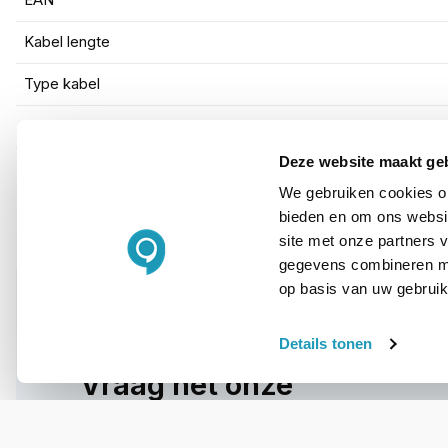
EAN
Kabel lengte
Type kabel
Kleur
Deze website maakt ge
We gebruiken cookies om
bieden en om ons websit
site met onze partners 
gegevens combineren met
op basis van uw gebruik
Details tonen
WIL JIJ ADVIES OP MAAT?
Vraag het onze
experts!