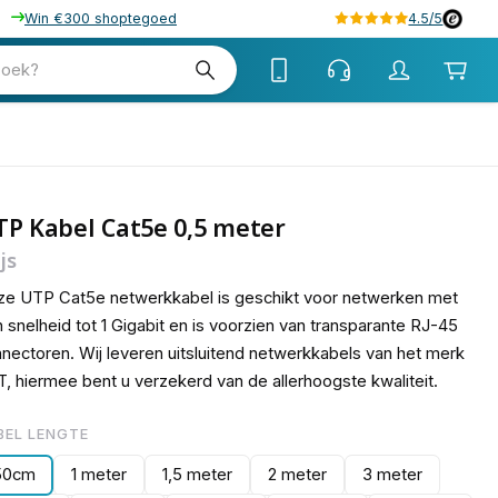
Win €300 shoptegoed
4.5/5
15
zoek?
P Kabel Cat5e 0,5 meter
js
e UTP Cat5e netwerkkabel is geschikt voor netwerken met
 snelheid tot 1 Gigabit en is voorzien van transparante RJ-45
nectoren. Wij leveren uitsluitend netwerkkabels van het merk
, hiermee bent u verzekerd van de allerhoogste kwaliteit.
BEL LENGTE
50cm
1 meter
1,5 meter
2 meter
3 meter