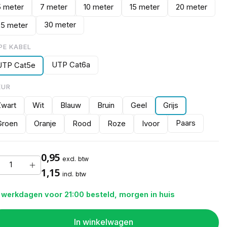
5 meter
7 meter
10 meter
15 meter
20 meter
30 meter
25 meter
PE KABEL
UTP Cat6a
UTP Cat5e
EUR
Zwart
Wit
Blauw
Bruin
Geel
Grijs
Paars
Groen
Oranje
Rood
Roze
Ivoor
0,95
excl. btw
1,15
incl. btw
 werkdagen voor 21:00 besteld, morgen in huis
In winkelwagen