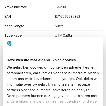
Artikelnummer
IB4200
EAN
8716065285352
Kabel lengte
50cm
Type kabel
UTP Cat6a
Kleur
Zwart
Toon meer
Deze website maakt gebruik van cookies
We gebruiken cookies om content en advertenties te
personaliseren, om functies voor social media te bieden
WIL JIJ ADVIES OP MAAT?
en om ons websiteverkeer te analyseren. Ook delen we
Vraag het onze experts!
informatie over uw gebruik van onze site met onze
partners voor social media, adverteren en analyse.
Deze partners kunnen deze gegevens combineren met
Bel ons
andere informatie die u aan ze heeft verstrekt of die ze