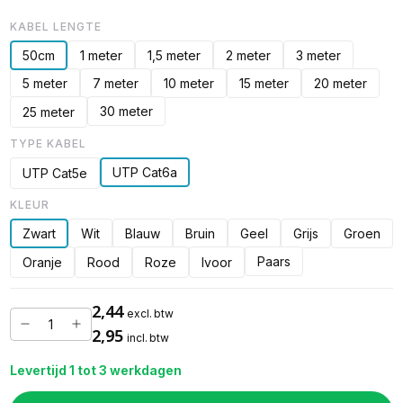
KABEL LENGTE
50cm
1 meter
1,5 meter
2 meter
3 meter
5 meter
7 meter
10 meter
15 meter
20 meter
30 meter
25 meter
TYPE KABEL
UTP Cat6a
UTP Cat5e
KLEUR
Zwart
Wit
Blauw
Bruin
Geel
Grijs
Groen
Paars
Oranje
Rood
Roze
Ivoor
2,44
excl. btw
2,95
incl. btw
Levertijd 1 tot 3 werkdagen