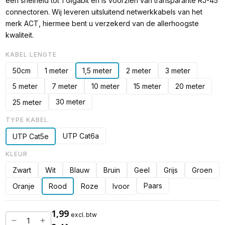
een snelheid tot 1 Gigabit en is voorzien van transparante RJ-45
connectoren. Wij leveren uitsluitend netwerkkabels van het
merk ACT, hiermee bent u verzekerd van de allerhoogste
kwaliteit.
KABEL LENGTE
50cm
1 meter
1,5 meter
2 meter
3 meter
5 meter
7 meter
10 meter
15 meter
20 meter
30 meter
25 meter
TYPE KABEL
UTP Cat6a
UTP Cat5e
KLEUR
Zwart
Wit
Blauw
Bruin
Geel
Grijs
Groen
Paars
Oranje
Rood
Roze
Ivoor
1,99
excl. btw