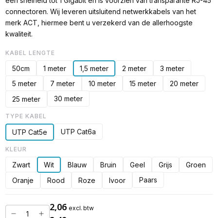
een snelheid tot 1 Gigabit en is voorzien van transparante RJ-45
connectoren. Wij leveren uitsluitend netwerkkabels van het
merk ACT, hiermee bent u verzekerd van de allerhoogste
kwaliteit.
KABEL LENGTE
50cm
1 meter
1,5 meter
2 meter
3 meter
5 meter
7 meter
10 meter
15 meter
20 meter
30 meter
25 meter
TYPE KABEL
UTP Cat6a
UTP Cat5e
KLEUR
Zwart
Wit
Blauw
Bruin
Geel
Grijs
Groen
Paars
Oranje
Rood
Roze
Ivoor
2,06
excl. btw