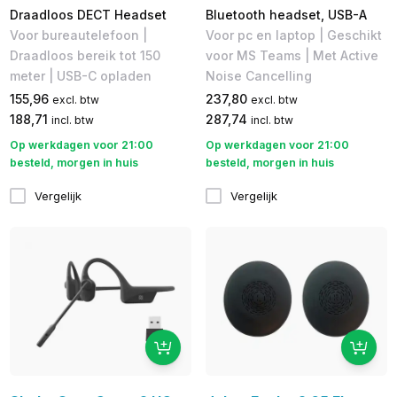
Draadloos DECT Headset
Bluetooth headset, USB-A
Voor bureautelefoon |
Voor pc en laptop | Geschikt
Draadloos bereik tot 150
voor MS Teams | Met Active
meter | USB-C opladen
Noise Cancelling
155,96
237,80
excl. btw
excl. btw
188,71
287,74
incl. btw
incl. btw
Op werkdagen voor 21:00
Op werkdagen voor 21:00
besteld, morgen in huis
besteld, morgen in huis
Vergelijk
Vergelijk