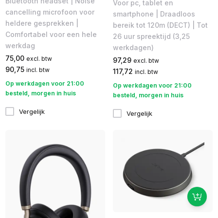
Bluetooth headset | Noise
Voor pc, tablet en
cancelling microfoon voor
smartphone | Draadloos
heldere gesprekken |
bereik tot 120m (DECT) | Tot
Comfortabel voor een hele
26 uur spreektijd (3,25
werkdag
werkdagen)
75,00
excl. btw
97,29
excl. btw
90,75
incl. btw
117,72
incl. btw
Op werkdagen voor 21:00
Op werkdagen voor 21:00
besteld, morgen in huis
besteld, morgen in huis
Vergelijk
Vergelijk