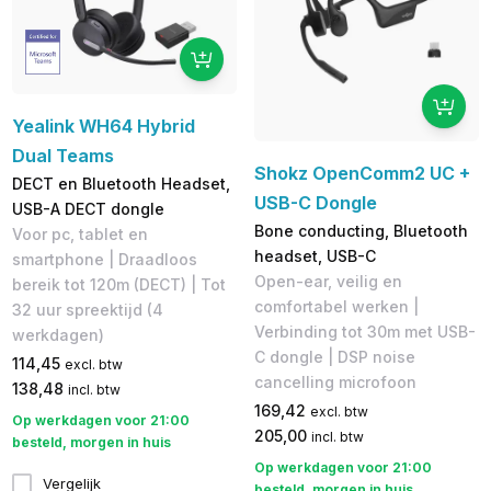
Yealink WH64 Hybrid
Dual Teams
Shokz OpenComm2 UC +
DECT en Bluetooth Headset,
USB-C Dongle
USB-A DECT dongle
Bone conducting, Bluetooth
Voor pc, tablet en
headset, USB-C
smartphone | Draadloos
Open-ear, veilig en
bereik tot 120m (DECT) | Tot
comfortabel werken |
32 uur spreektijd (4
Verbinding tot 30m met USB-
werkdagen)
C dongle | DSP noise
114,45
excl. btw
cancelling microfoon
138,48
incl. btw
169,42
excl. btw
Op werkdagen voor 21:00
205,00
incl. btw
besteld, morgen in huis
Op werkdagen voor 21:00
Vergelijk
besteld, morgen in huis