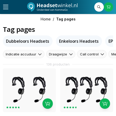
Home
/
Tag pages
Tag pages
Dubbeloors Headsets
Enkeloors Headsets
EPO
Indicatie accuduur
Draagwijze
Call control
Me
136 producten