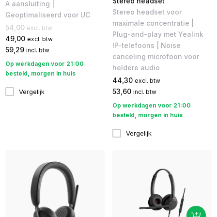
Stereo headset
A aansluiting |
Stereo headset voor
Geoptimaliseerd voor UC
maximale concentratie |
54,00
excl. btw
Plug-and-play met Yealink
49,00
excl. btw
IP-telefoons | Noise
59,29
incl. btw
canceling microfoon voor
Op werkdagen voor 21:00
heldere audio
besteld, morgen in huis
44,30
excl. btw
53,60
Vergelijk
incl. btw
Op werkdagen voor 21:00
besteld, morgen in huis
Vergelijk