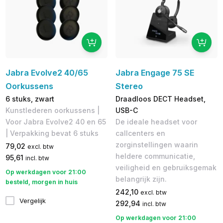
Jabra Evolve2 40/65
Jabra Engage 75 SE
Oorkussens
Stereo
6 stuks, zwart
Draadloos DECT Headset,
Kunstlederen oorkussens |
USB-C
Voor Jabra Evolve2 40 en 65
De ideale headset voor
| Verpakking bevat 6 stuks
callcenters en
zorginstellingen waarin
79,02
excl. btw
heldere communicatie,
95,61
incl. btw
veiligheid en gebruiksgemak
Op werkdagen voor 21:00
belangrijk zijn.
besteld, morgen in huis
242,10
excl. btw
Vergelijk
292,94
incl. btw
Op werkdagen voor 21:00