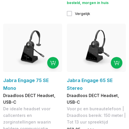
besteld, morgen in huis
Vergelijk
Jabra Engage 75 SE
Jabra Engage 65 SE
Mono
Stereo
Draadloos DECT Headset,
Draadloos DECT Headset,
USB-C
USB-C
De ideale headset voor
Voor pc en bureautelefoon |
callcenters en
Draadloos bereik: 150 meter |
zorginstellingen waarin
Tot 13 uur​ spreektijd
heldere communicatie,