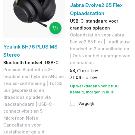
Jabra Evolve2 65 Flex
Oplaadstation
USB-C, standaard voor
draadloos opladen
Oplaadstation voor Jabra
Evolve2 65 Flex | Laadt jouw
Yealink BH76 PLUS MS
headset in 2 uur volledig op
Stereo
| Ook voor het opbergen van
Bluetooth headset, USB-C
de headset
Premium Bluetooth 5.3-
58,71
excl. btw
headset met hybride ANC en
71,04
incl. btw
Teams-certificering | Tot 35
Op werkdagen voor 21:00
uur gesprekstijd en
besteld, morgen in huis
draadloos opladen via
Vergelijk
laadstandaard | USB-C-
connectiviteit en 5-
microfoon Noise
Cancellation voor
kristalhelder geluid