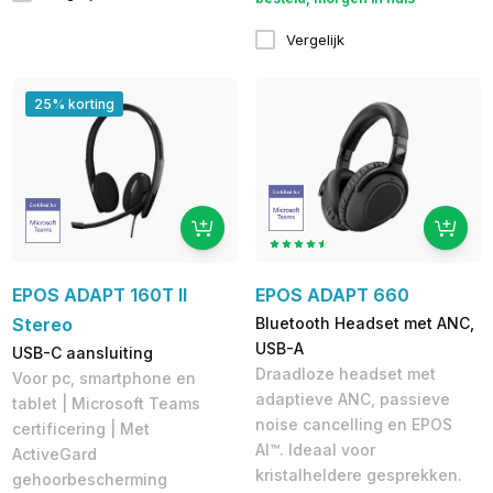
Vergelijk
25% korting
EPOS ADAPT 160T II
EPOS ADAPT 660
Stereo
Bluetooth Headset met ANC,
USB-A
USB-C aansluiting
Draadloze headset met
V​oor pc, smartphone en
adaptieve ANC, passieve
tablet | Microsoft Teams
noise cancelling en EPOS
certificering | Met
AI™. Ideaal voor
ActiveGard
kristalheldere gesprekken.
gehoorbescherming